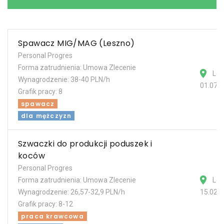
Spawacz MIG/MAG (Leszno)
Personal Progres
Forma zatrudnienia: Umowa Zlecenie
Les
Wynagrodzenie: 38-40 PLN/h
01.07.
Grafik pracy: 8
spawacz
dla mężczyzn
Szwaczki do produkcji poduszek i
koców
Personal Progres
Forma zatrudnienia: Umowa Zlecenie
Les
Wynagrodzenie: 26,57-32,9 PLN/h
15.02.
Grafik pracy: 8-12
praca krawcowa