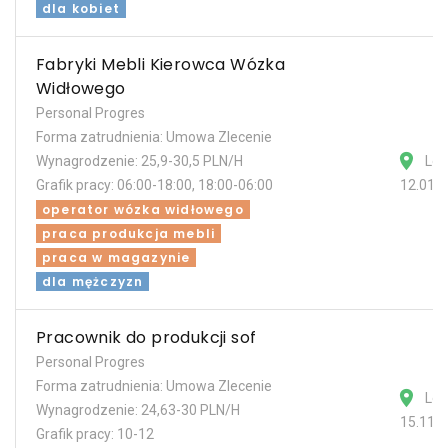
dla kobiet
Fabryki Mebli Kierowca Wózka
Widłowego
Personal Progres
Forma zatrudnienia: Umowa Zlecenie
Wynagrodzenie: 25,9-30,5 PLN/H
Les
Grafik pracy: 06:00-18:00, 18:00-06:00
12.01.
operator wózka widłowego
praca produkcja mebli
praca w magazynie
dla mężczyzn
Pracownik do produkcji sof
Personal Progres
Forma zatrudnienia: Umowa Zlecenie
Les
Wynagrodzenie: 24,63-30 PLN/H
15.11.
Grafik pracy: 10-12