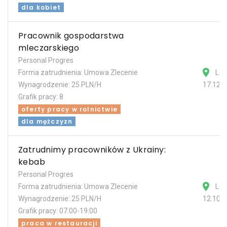
dla kobiet
Pracownik gospodarstwa
mleczarskiego
Personal Progres
Forma zatrudnienia: Umowa Zlecenie
Les
Wynagrodzenie: 25 PLN/H
17.12.
Grafik pracy: 8
oferty pracy w rolnictwie
dla mężczyzn
Zatrudnimy pracowników z Ukrainy:
kebab
Personal Progres
Forma zatrudnienia: Umowa Zlecenie
Les
Wynagrodzenie: 25 PLN/H
12.10.
Grafik pracy: 07:00-19:00
praca w restauracji