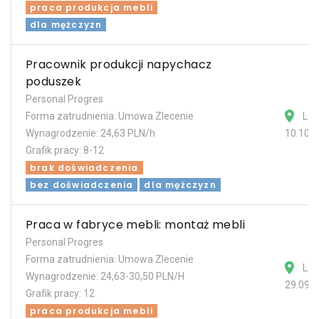
praca produkcja mebli
dla mężczyzn
Pracownik produkcji napychacz
poduszek
Personal Progres
Forma zatrudnienia: Umowa Zlecenie
Les
Wynagrodzenie: 24,63 PLN/h
10.10.
Grafik pracy: 8-12
brak doświadczenia
bez doświadczenia
dla mężczyzn
Praca w fabryce mebli: montaż mebli
Personal Progres
Forma zatrudnienia: Umowa Zlecenie
Les
Wynagrodzenie: 24,63-30,50 PLN/H
29.09.
Grafik pracy: 12
praca produkcja mebli