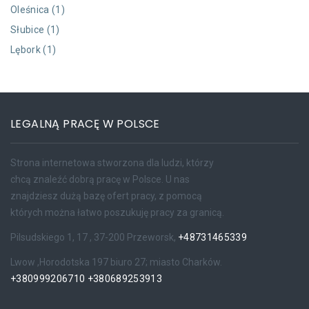
Oleśnica (1)
Słubice (1)
Lębork (1)
LEGALNĄ PRACĘ W POLSCE
Strona internetowa stworzona dla ludzi, którzy
chcą znaleźć dobrą pracę w Polsce. U nas
znajdziesz dużą bazę ofert pracy, z pomocą
których można łatwo poszukuję pracy za granicą.
Pilsudskiego 1, 17 , 37-200 Przeworsk,
+48731465339
Lwow ,Horodotska 197 biuro 27; miasto Charków.
+380999206710
+380689253913