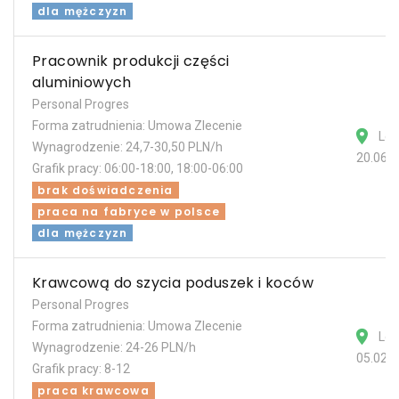
dla mężczyzn
Pracownik produkcji części
aluminiowych
Personal Progres
Forma zatrudnienia: Umowa Zlecenie
Les
Wynagrodzenie: 24,7-30,50 PLN/h
20.06.
Grafik pracy: 06:00-18:00, 18:00-06:00
brak doświadczenia
praca na fabryce w polsce
dla mężczyzn
Krawcową do szycia poduszek i koców
Personal Progres
Forma zatrudnienia: Umowa Zlecenie
Les
Wynagrodzenie: 24-26 PLN/h
05.02.
Grafik pracy: 8-12
praca krawcowa