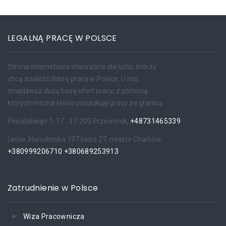
LEGALNĄ PRACĘ W POLSCE
Strona internetowa stworzona dla ludzi, którzy
chcą znaleźć dobrą pracę w Polsce. U nas
znajdziesz dużą bazę ofert pracy, z pomocą
których można łatwo poszukuję pracy za granicą.
Pilsudskiego 1, 17 , 37-200 Przeworsk,
+48731465339
Lwow ,Horodotska 197 biuro 27; miasto Charków.
+380999206710
+380689253913
Zatrudnienie w Polsce
Wiza Pracownicza