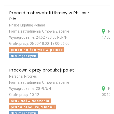
Praca dla obywateli Ukrainy w Philips -
Piła
Philips Lighting Poland
Forma zatrudnienia: Umowa Zlecenie
Pił
Wynagrodzenie: 24,62 - 30,50 PLN/H
17.07.
Grafik pracy: 06:00-18:00, 18:00-06:00
praca na fabryce w polsce
dla mężczyzn
Pracownik przy produkcji palet
Personal Progres
Forma zatrudnienia: Umowa Zlecenie
Wynagrodzenie: 20 PLN/H
Pił
Grafik pracy: 10-12
03.12.
brak doświadczenia
praca produkcja mebli
dla mężczyzn