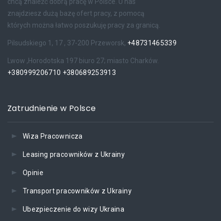
chcą znaleźć dobrą pracę w Polsce. U nas
znajdziesz dużą bazę ofert pracy, z pomocą
których można łatwo poszukuję pracy za granicą.
Pilsudskiego 1, 17 , 37-200 Przeworsk,
+48731465339
Lwow ,Horodotska 197 biuro 27; miasto Charków.
+380999206710
+380689253913
Zatrudnienie w Polsce
Wiza Pracownicza
Leasing pracowników z Ukrainy
Opinie
Transport pracowników z Ukrainy
Ubezpieczenie do wizy Ukraina