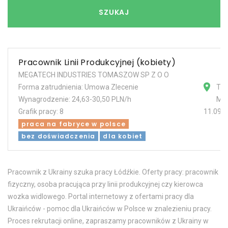
SZUKAJ
Pracownik Linii Produkcyjnej (kobiety)
MEGATECH INDUSTRIES TOMASZOW SP Z O O
Forma zatrudnienia: Umowa Zlecenie
To
Wynagrodzenie: 24,63-30,50 PLN/h
Maz
Grafik pracy: 8
11.09.
praca na fabryce w polsce
bez doświadczenia
dla kobiet
Pracownik z Ukrainy szuka pracy Łódźkie. Oferty pracy: pracownik
fizyczny, osoba pracująca przy linii produkcyjnej czy kierowca
wozka widlowego. Portal internetowy z ofertami pracy dla
Ukraińców - pomoc dla Ukraińców w Polsce w znalezieniu pracy.
Proces rekrutacji online, zapraszamy pracowników z Ukrainy w