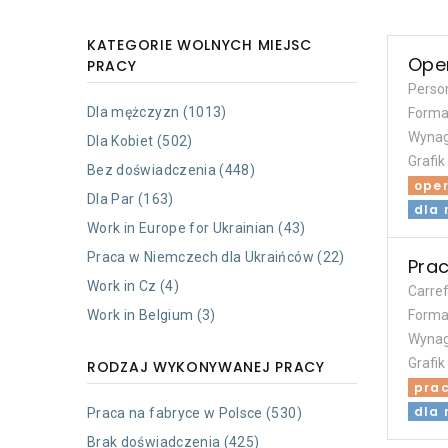
KATEGORIE WOLNYCH MIEJSC
Ope
PRACY
Perso
Dla mężczyzn (1013)
Forma
Wynag
Dla Kobiet (502)
Grafik
Bez doświadczenia (448)
oper
Dla Par (163)
dla 
Work in Europe for Ukrainian (43)
Praca w Niemczech dla Ukraińców (22)
Pra
Work in Cz (4)
Carre
Work in Belgium (3)
Forma
Wynag
Grafik
RODZAJ WYKONYWANEJ PRACY
pra
dla 
Praca na fabryce w Polsce (530)
Brak doświadczenia (425)