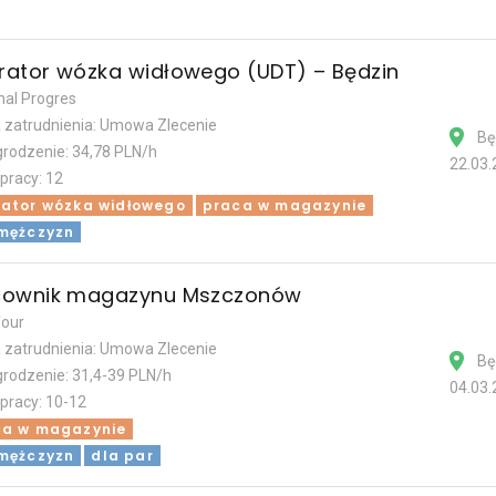
rator wózka widłowego (UDT) – Będzin
nal Progres
 zatrudnienia: Umowa Zlecenie
Bę
rodzenie: 34,78 PLN/h
22.03.
 pracy: 12
ator wózka widłowego
praca w magazynie
mężczyzn
cownik magazynu Mszczonów
four
 zatrudnienia: Umowa Zlecenie
Bę
rodzenie: 31,4-39 PLN/h
04.03.
 pracy: 10-12
ca w magazynie
mężczyzn
dla par