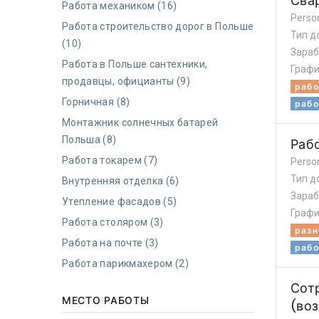
Сва
Работа механиком (16)
Perso
Работа строительство дорог в Польше
Тип д
(10)
Зараб
Работа в Польше сантехники,
Графи
продавцы, официанты (9)
рабо
Горничная (8)
рабо
Монтажник солнечных батарей
Польша (8)
Раб
Работа токарем (7)
Perso
Тип д
Внутренняя отделка (6)
Зараб
Утепление фасадов (5)
Графи
Работа столяром (3)
разн
Работа на почте (3)
рабо
Работа парикмахером (2)
Сот
МЕСТО РАБОТЫ
(во