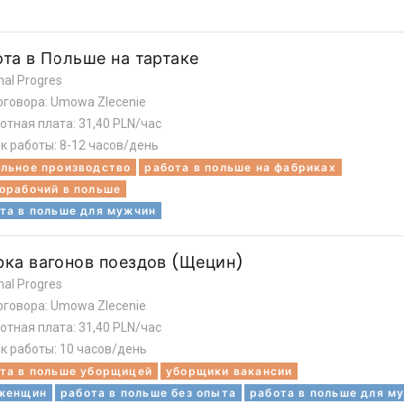
ота в Польше на тартаке
nal Progres
оговора: Umowa Zlecenie
отная плата: 31,40 PLN/час
к работы: 8-12 часов/день
льное производство
работа в польше на фабриках
орабочий в польше
та в польше для мужчин
рка вагонов поездов (Щецин)
nal Progres
оговора: Umowa Zlecenie
отная плата: 31,40 PLN/час
к работы: 10 часов/день
та в польше уборщицей
уборщики вакансии
 женщин
работа в польше без опыта
работа в польше для м