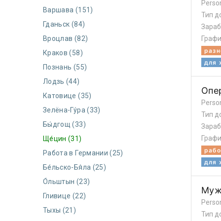
Perso
Варшава (151)
Тип д
Гданьск (84)
Зараб
Вроцлав (82)
Графи
разн
Краков (58)
для
Познань (55)
Лодзь (44)
Опе
Катовице (35)
Perso
Зелёна-Гу́ра (33)
Тип д
Бы́дгощ (33)
Зараб
Графи
Ще́цин (31)
рабо
Работа в Германии (25)
для
Бе́льско-Бя́ла (25)
О́льштын (23)
Муж
Гливице (22)
Perso
Тыхы (21)
Тип д