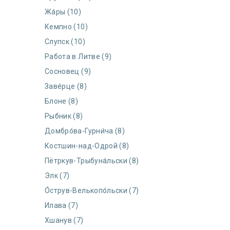
Жа́ры (10)
Кемпно (10)
Слупск (10)
Работа в Литве (9)
Сосновец (9)
Заве́рце (8)
Блоне (8)
Рыбник (8)
Домбро́ва-Гурни́ча (8)
Костшин-над-Одрой (8)
Пётркув-Трыбуна́льски (8)
Элк (7)
О́струв-Велькопо́льски (7)
Илава (7)
Хшанув (7)