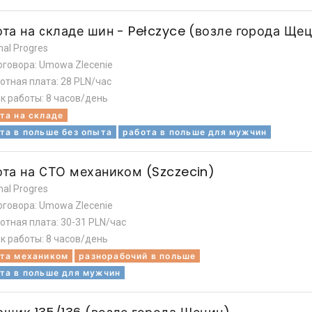
та на складе шин - Pełczyce (возле города Ще
nal Progres
оговора: Umowa Zlecenie
отная плата: 28 PLN/час
к работы: 8 часов/день
та на складе
та в польше без опыта
работа в польше для мужчин
ота на СТО механиком (Szczecin)
nal Progres
оговора: Umowa Zlecenie
отная плата: 30-31 PLN/час
к работы: 8 часов/день
та механиком
разнорабочий в польше
та в польше для мужчин