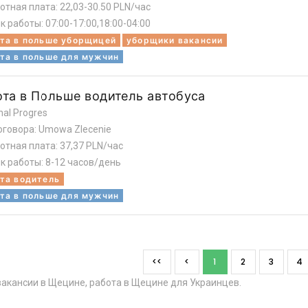
отная плата: 22,03-30.50 PLN/час
к работы: 07:00-17:00,18:00-04:00
та в польше уборщицей
уборщики вакансии
та в польше для мужчин
ота в Польше водитель автобуса
nal Progres
оговора: Umowa Zlecenie
отная плата: 37,37 PLN/час
к работы: 8-12 часов/день
та водитель
та в польше для мужчин
<<
<
1
2
3
4
акансии в Щецине, работа в Щецине для Украинцев.