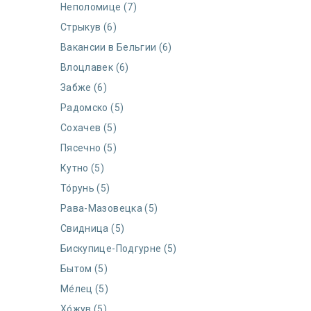
Неполомице (7)
Стрыкув (6)
Вакансии в Бельгии (6)
Влоцлавек (6)
Забже (6)
Радомско (5)
Сохачев (5)
Пясечно (5)
Кутно (5)
То́рунь (5)
Рава-Мазовецка (5)
Свидница (5)
Бискупице-Подгурне (5)
Бытом (5)
Ме́лец (5)
Хо́жув (5)