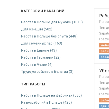
КАТЕГОРИИ ВАКАНСИЙ
Раб
Perso
Работа в Польше для мужчин (1013)
Тип д
Для женщин (502)
Зараб
Работа в Польше без опыта (448)
Графи
Для семейных пар (163)
мебе
Работа в Европе (43)
разн
рабо
Работа в Германии (22)
Работа в Чехии (4)
Убо
Трудоустройство в Бельгии (3)
Perso
Тип д
ТИП РАБОТЫ
Зараб
Графи
Работа в Польше на фабриках (530)
рабо
Разнорабочий в Польше (425)
для