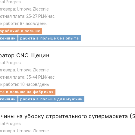
nal Progres
оговора: Umowa Zlecenie
отная плата: 25-27 PLN/час
к работы: 8 часов/день
орабочий в польше
 женщин
работа в польше без опыта
ратор CNC Щецин
nal Progres
оговора: Umowa Zlecenie
отная плата: 35-44 PLN/час
к работы: 10 часов/день
та в польше на фабриках
 женщин
работа в польше для мужчин
чины на уборку строительного супермаркета (S
nal Progres
оговора: Umowa Zlecenie