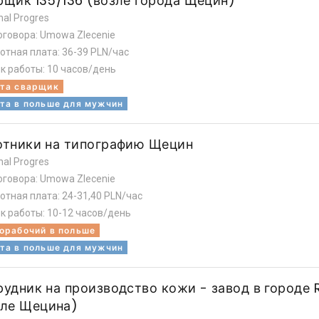
рщик 135/136 (возле города Щецин)
nal Progres
оговора: Umowa Zlecenie
отная плата: 36-39 PLN/час
к работы: 10 часов/день
та сварщик
та в польше для мужчин
отники на типографию Щецин
nal Progres
оговора: Umowa Zlecenie
отная плата: 24-31,40 PLN/час
к работы: 10-12 часов/день
орабочий в польше
та в польше для мужчин
рудник на производство кожи - завод в городе
зле Щецина)