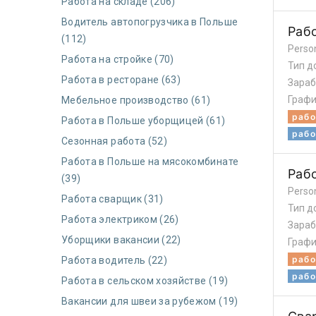
Работа на складе (206)
Водитель автопогрузчика в Польше
Рабо
(112)
Perso
Работа на стройке (70)
Тип д
Работа в ресторане (63)
Зараб
Графи
Мебельное производство (61)
рабо
Работа в Польше уборщицей (61)
рабо
Сезонная работа (52)
Работа в Польше на мясокомбинате
Раб
(39)
Perso
Работа сварщик (31)
Тип д
Работа электриком (26)
Зараб
Уборщики вакансии (22)
Графи
рабо
Работа водитель (22)
рабо
Работа в сельском хозяйстве (19)
Вакансии для швеи за рубежом (19)