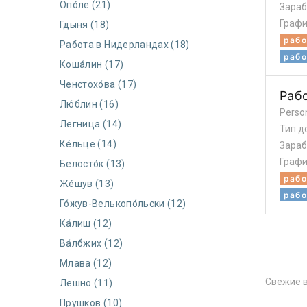
Опо́ле (21)
Зараб
Графи
Гдыня (18)
рабо
Работа в Нидерландах (18)
рабо
Коша́лин (17)
Ченстохо́ва (17)
Раб
Лю́блин (16)
Perso
Легница (14)
Тип д
Ке́льце (14)
Зараб
Графи
Белосто́к (13)
рабо
Же́шув (13)
рабо
Го́жув-Велькопо́льски (12)
Ка́лиш (12)
Ва́лбжих (12)
Млава (12)
Свежие в
Лешно (11)
Прушков (10)