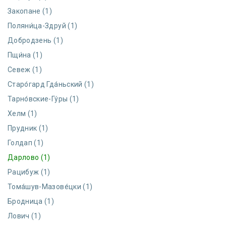
Закопане (1)
Поляни́ца-Здруй (1)
Добродзень (1)
Пщи́на (1)
Севеж (1)
Старо́гард Гда́ньский (1)
Тарно́вские-Гу́ры (1)
Хелм (1)
Прудник (1)
Голдап (1)
Дарлово (1)
Рацибуж (1)
Тома́шув-Мазове́цки (1)
Бродница (1)
Лович (1)