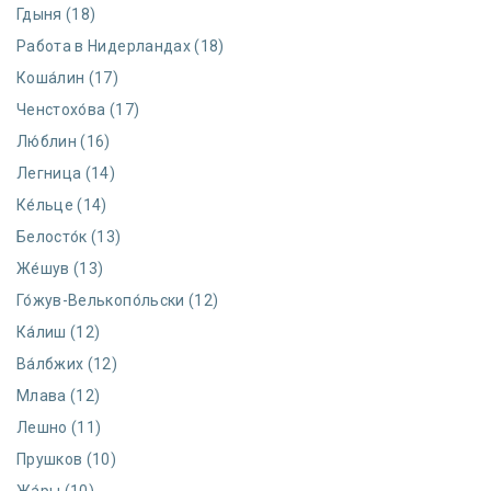
Гдыня (18)
Работа в Нидерландах (18)
Коша́лин (17)
Ченстохо́ва (17)
Лю́блин (16)
Легница (14)
Ке́льце (14)
Белосто́к (13)
Же́шув (13)
Го́жув-Велькопо́льски (12)
Ка́лиш (12)
Ва́лбжих (12)
Млава (12)
Лешно (11)
Прушков (10)