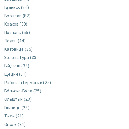
Гданьск (84)
Вроцлав (82)
Краков (58)
Познань (55)
Лодзь (44)
Катовице (35)
Зелёна-Гу́ра (33)
Бы́дгощ (33)
Ще́цин (31)
Работа в Германии (25)
Бе́льско-Бя́ла (25)
О́льштын (23)
Гливице (22)
Тыхы (21)
Опо́ле (21)