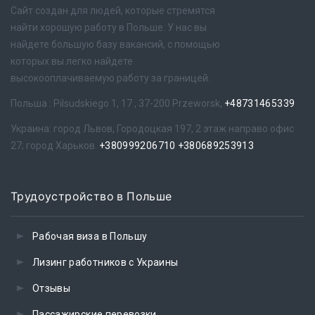
Сайт создан для людей, которые стремятся
найти хорошую работу в Польше. У нас вы
найдете большую базу вакансий, с помощью
которых вы легко найдете
высокооплачиваемую работу за границей.
Польша : Pilsudskiego 1, 17 , 37-200 Przeworsk,
+48731465339
Украина: город Львов, Городоцкая 197, 2 этаж направо офис
27; город Харьков.
+380999206710
+380689253913
Трудоустройство в Польше
Рабочая виза в Польшу
Лизинг работников с Украины
Отзывы
Пассажирские перевозки