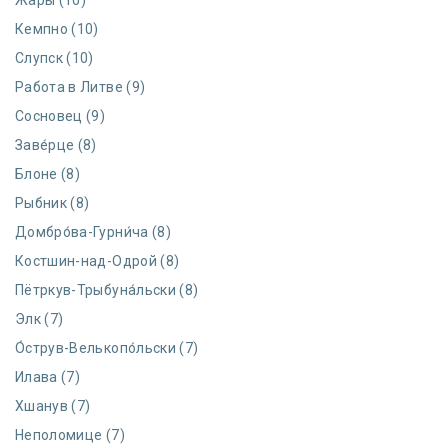
Жа́ры (10)
Кемпно (10)
Слупск (10)
Работа в Литве (9)
Сосновец (9)
Заве́рце (8)
Блоне (8)
Рыбник (8)
Домбро́ва-Гурни́ча (8)
Костшин-над-Одрой (8)
Пётркув-Трыбуна́льски (8)
Элк (7)
О́струв-Велькопо́льски (7)
Илава (7)
Хшанув (7)
Неполомице (7)