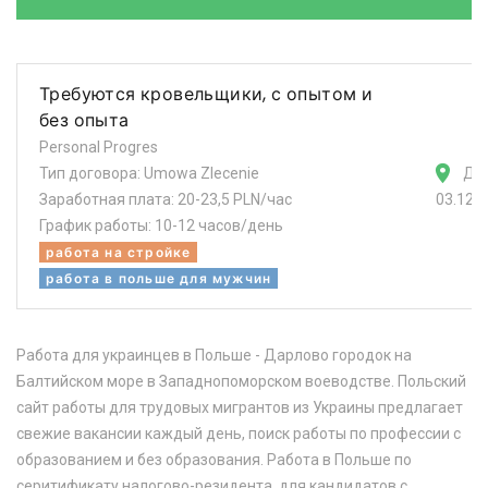
Требуются кровельщики, с опытом и
без опыта
Personal Progres
Тип договора: Umowa Zlecenie
Да
Заработная плата: 20-23,5 PLN/час
03.12.
График работы: 10-12 часов/день
работа на стройке
работа в польше для мужчин
Работа для украинцев в Польше - Дарлово городок на
Балтийском море в Западнопоморском воеводстве. Польский
сайт работы для трудовых мигрантов из Украины предлагает
свежие вакансии каждый день, поиск работы по профессии с
образованием и без образования. Работа в Польше по
серитификату налогово-резидента, для кандидатов с