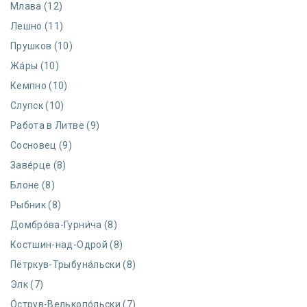
Млава (12)
Лешно (11)
Прушков (10)
Жа́ры (10)
Кемпно (10)
Слупск (10)
Работа в Литве (9)
Сосновец (9)
Заве́рце (8)
Блоне (8)
Рыбник (8)
Домбро́ва-Гурни́ча (8)
Костшин-над-Одрой (8)
Пётркув-Трыбуна́льски (8)
Элк (7)
О́струв-Велькопо́льски (7)