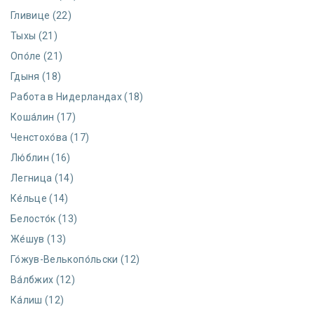
Гливице (22)
Тыхы (21)
Опо́ле (21)
Гдыня (18)
Работа в Нидерландах (18)
Коша́лин (17)
Ченстохо́ва (17)
Лю́блин (16)
Легница (14)
Ке́льце (14)
Белосто́к (13)
Же́шув (13)
Го́жув-Велькопо́льски (12)
Ва́лбжих (12)
Ка́лиш (12)