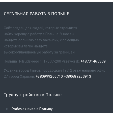
ЛЕГАЛЬНАЯ РАБОТА В ПОЛЬШЕ:
Сайт создан для людей, которые стремятся
найти хорошую работу в Польше. У нас вы
найдете большую базу вакансий, с помощью
которых вы легко найдете
высокооплачиваемую работу за границей.
Польша : Pilsudskiego 1, 17 , 37-200 Przeworsk,
+48731465339
Украина: город Львов, Городоцкая 197, 2 этаж направо офис
27; город Харьков.
+380999206710
+380689253913
Трудоустройство в Польше
Рабочая виза в Польшу