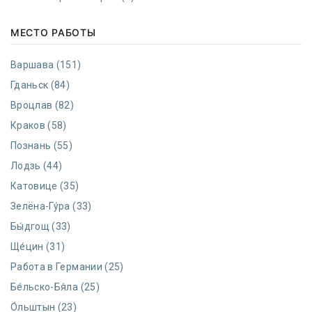
МЕСТО РАБОТЫ
Варшава (151)
Гданьск (84)
Вроцлав (82)
Краков (58)
Познань (55)
Лодзь (44)
Катовице (35)
Зелёна-Гу́ра (33)
Бы́дгощ (33)
Ще́цин (31)
Работа в Германии (25)
Бе́льско-Бя́ла (25)
О́льштын (23)