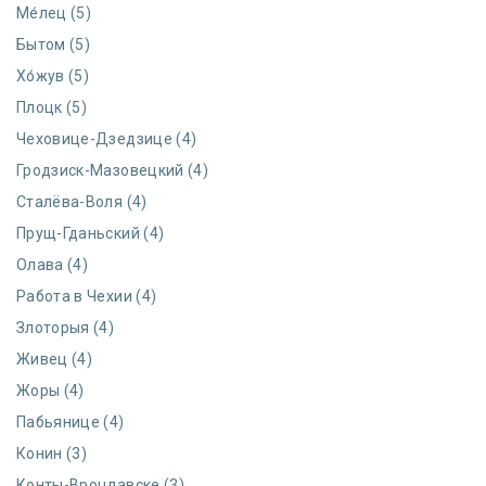
Ме́лец (5)
Бытом (5)
Хо́жув (5)
Плоцк (5)
Чеховице-Дзедзице (4)
Гродзиск-Мазовецкий (4)
Сталёва-Воля (4)
Прущ-Гданьский (4)
Олава (4)
Работа в Чехии (4)
Злоторыя (4)
Живец (4)
Жоры (4)
Пабьянице (4)
Конин (3)
Конты-Вроцлавске (3)