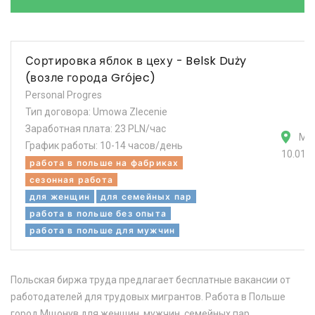
Сортировка яблок в цеху - Belsk Duży
(возле города Grójec)
Personal Progres
Тип договора: Umowa Zlecenie
Заработная плата: 23 PLN/час
Мщ
График работы: 10-14 часов/день
10.01.
работа в польше на фабриках
сезонная работа
для женщин
для семейных пар
работа в польше без опыта
работа в польше для мужчин
Польская биржа труда предлагает бесплатные вакансии от
работодателей для трудовых мигрантов. Работа в Польше
город Мщонув для женщин, мужчин, семейных пар.