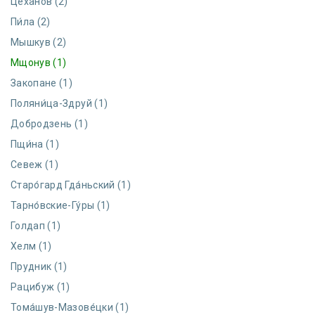
Цеха́нов (2)
Пи́ла (2)
Мышкув (2)
Мщонув (1)
Закопане (1)
Поляни́ца-Здруй (1)
Добродзень (1)
Пщи́на (1)
Севеж (1)
Старо́гард Гда́ньский (1)
Тарно́вские-Гу́ры (1)
Голдап (1)
Хелм (1)
Прудник (1)
Рацибуж (1)
Тома́шув-Мазове́цки (1)