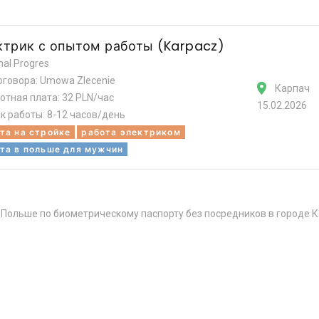
ктрик с опытом работы (Karpacz)
nal Progres
оговора: Umowa Zlecenie
Карпач
отная плата: 32 PLN/час
15.02.2026
к работы: 8-12 часов/день
та на стройке
работа электриком
та в польше для мужчин
 Польше по биометрическому паспорту без посредников в городе К