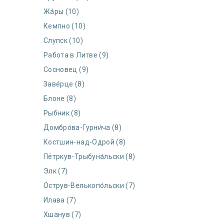
Жа́ры (10)
Кемпно (10)
Слупск (10)
Работа в Литве (9)
Сосновец (9)
Заве́рце (8)
Блоне (8)
Рыбник (8)
Домбро́ва-Гурни́ча (8)
Костшин-над-Одрой (8)
Пётркув-Трыбуна́льски (8)
Элк (7)
О́струв-Велькопо́льски (7)
Илава (7)
Хшанув (7)