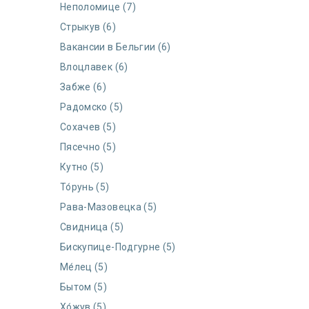
Неполомице (7)
Стрыкув (6)
Вакансии в Бельгии (6)
Влоцлавек (6)
Забже (6)
Радомско (5)
Сохачев (5)
Пясечно (5)
Кутно (5)
То́рунь (5)
Рава-Мазовецка (5)
Свидница (5)
Бискупице-Подгурне (5)
Ме́лец (5)
Бытом (5)
Хо́жув (5)