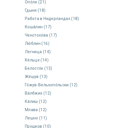
Опо́ле (21)
Гдыня (18)
Работа в Нидерландах (18)
Коша́лин (17)
Ченстохо́ва (17)
Лю́блин (16)
Легница (14)
Ке́льце (14)
Белосто́к (13)
Же́шув (13)
Го́жув-Велькопо́льски (12)
Ва́лбжих (12)
Ка́лиш (12)
Млава (12)
Лешно (11)
Прушков (10)