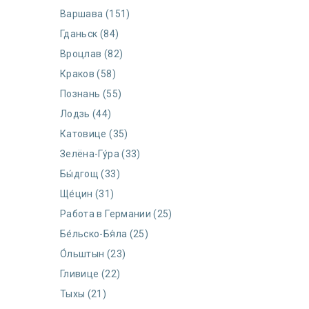
Варшава (151)
Гданьск (84)
Вроцлав (82)
Краков (58)
Познань (55)
Лодзь (44)
Катовице (35)
Зелёна-Гу́ра (33)
Бы́дгощ (33)
Ще́цин (31)
Работа в Германии (25)
Бе́льско-Бя́ла (25)
О́льштын (23)
Гливице (22)
Тыхы (21)