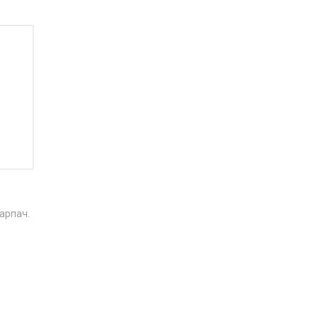
арпач.