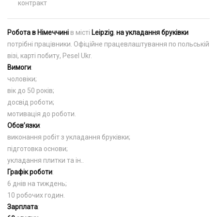
контракт
Робота в Німеччині
в місті
Leipzig
,
на укладання бруківки
потрібні працівники. Офіційне працевлаштування по польській
візі, карті побиту, Pesel Ukr.
Вимоги
:
чоловіки;
вік до 50 років;
досвід роботи;
мотивація до роботи.
Обов’язки
:
виконання робіт з укладання бруківки;
підготовка основи;
укладання плитки та ін..
Графік роботи
:
6 днів на тиждень;
10 робочих годин.
Зарплата
: