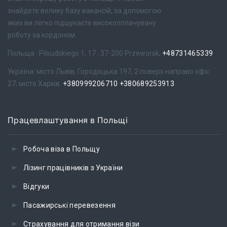
знайдете велику базу вакансій, за допомогою
яких ви легко підшукаєте високооплачувану
роботу за кордоном.
Польща : Pilsudskiego 1, 17 , 37-200 Przeworsk,
+48731465339
Україна: місто Львів, Городоцька 197, 2 поверх направо офіс
27; місто Харків.
+380999206710
+380689253913
Працевлаштування в Польщі
Робоча віза в Польщу
Лізинг працівників з України
Відгуки
Пасажирські перевезення
Страхування для отримання візи