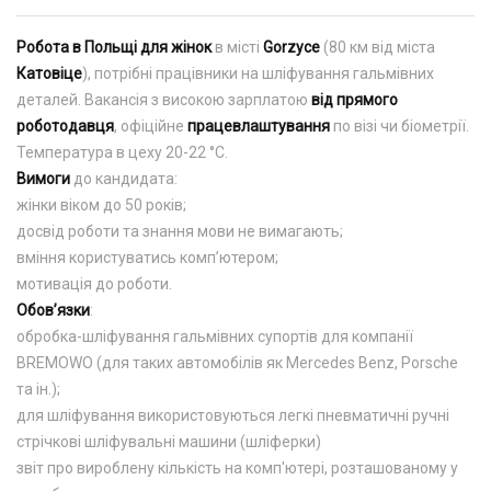
Робота в Польщі для жінок
в місті
Gorzyce
(80 км від міста
Катовіце
), потрібні працівники на шліфування гальмівних
деталей. Вакансія з високою зарплатою
від прямого
роботодавця
, офіційне
працевлаштування
по візі чи біометрії.
Температура в цеху 20-22 °C.
Вимоги
до кандидата:
жінки віком до 50 років;
досвід роботи та знання мови не вимагають;
вміння користуватись комп’ютером;
мотивація до роботи.
Обов’язки
:
обробка-шліфування гальмівних супортів для компанії
BREMOWO (для таких автомобілів як Mercedes Benz, Porsche
та ін.);
для шліфування використовуються легкі пневматичні ручні
стрічкові шліфувальні машини (шліферки)
звіт про вироблену кількість на комп'ютері, розташованому у