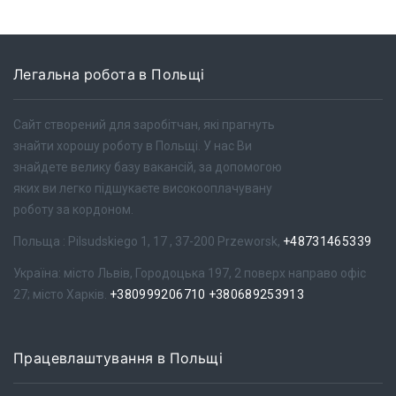
Легальна робота в Польщі
Сайт створений для заробітчан, які прагнуть
знайти хорошу роботу в Польщі. У нас Ви
знайдете велику базу вакансій, за допомогою
яких ви легко підшукаєте високооплачувану
роботу за кордоном.
Польща : Pilsudskiego 1, 17 , 37-200 Przeworsk,
+48731465339
Україна: місто Львів, Городоцька 197, 2 поверх направо офіс
27; місто Харків.
+380999206710
+380689253913
Працевлаштування в Польщі