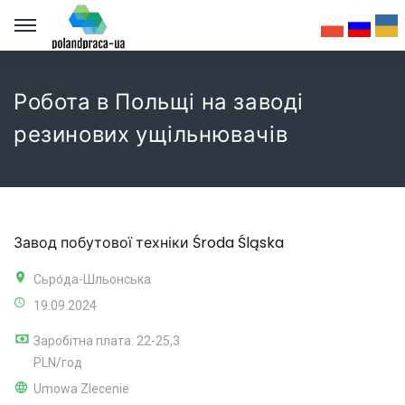
Робота в Польщі на заводі
резинових ущільнювачів
Завод побутової техніки Środa Śląska
Сьро́да-Шльонська
19.09.2024
Заробітна плата: 22-25,3
PLN/год
Umowa Zlecenie