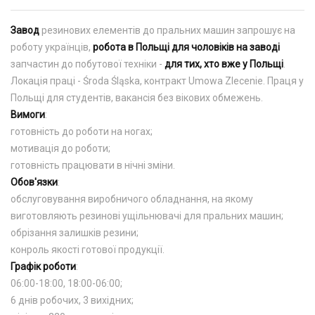
Завод
резинових елементів до пральних машин запрошує на
роботу українців,
робота в Польщі для чоловіків на заводі
запчастин до побутової техніки -
для тих, хто вже у Польщі
.
Локація праці - Środa Śląska, контракт Umowa Zlecenie. Праця у
Польщі для студентів, вакансія без вікових обмежень.
Вимоги
:
готовність до роботи на ногах;
мотивація до роботи;
готовність працювати в нічні зміни.
Обов'язки
:
обслуговування виробничого обладнання, на якому
виготовляють резинові ущільнювачі для пральних машин;
обрізання залишків резини;
конроль якості готової продукції.
Графік роботи
:
06:00-18:00, 18:00-06:00;
6 днів робочих, 3 вихідних;