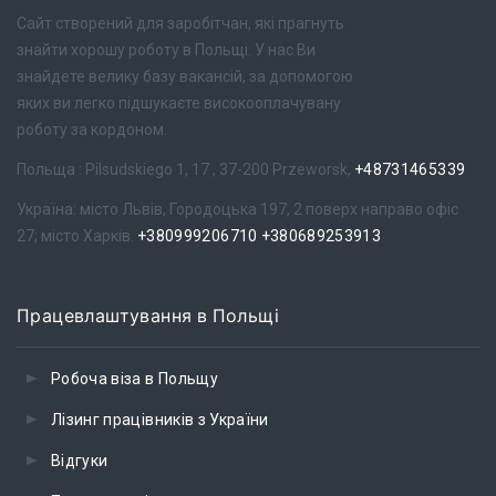
Сайт створений для заробітчан, які прагнуть
знайти хорошу роботу в Польщі. У нас Ви
знайдете велику базу вакансій, за допомогою
яких ви легко підшукаєте високооплачувану
роботу за кордоном.
Польща : Pilsudskiego 1, 17 , 37-200 Przeworsk,
+48731465339
Україна: місто Львів, Городоцька 197, 2 поверх направо офіс
27; місто Харків.
+380999206710
+380689253913
Працевлаштування в Польщі
Робоча віза в Польщу
Лізинг працівників з України
Відгуки