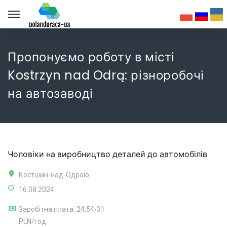
Пропонуємо роботу в місті
Kostrzyn nad Odrą: різноробочі
на автозаводі
Чоловіки на виробництво деталей до автомобілів
Костшин-над-Одрою
16.08.2024
Заробітна плата: 24,54-31
PLN/год