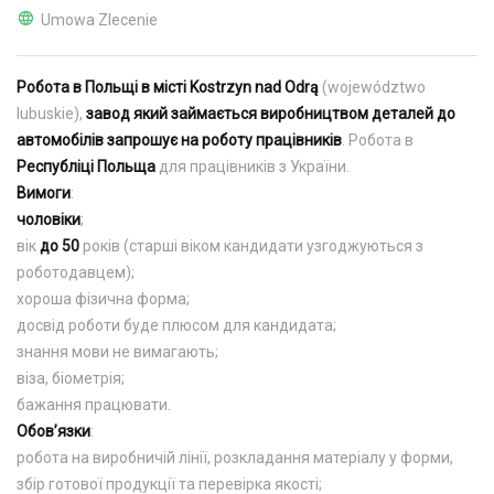
Umowa Zlecenie
Робота в Польщі в місті Kostrzyn nad Odrą
(województwo
lubuskie),
завод який займається виробництвом деталей до
автомобілів запрошує на роботу працівників
. Робота в
Республіці Польща
для працівників з України.
Вимоги
:
чоловіки
;
вік
до 50
років (старші віком кандидати узгоджуються з
роботодавцем);
хороша фізична форма;
досвід роботи буде плюсом для кандидата;
знання мови не вимагають;
віза, біометрія;
бажання працювати.
Обов’язки
:
робота на виробничій лінії, розкладання матеріалу у форми,
збір готової продукції та перевірка якості;