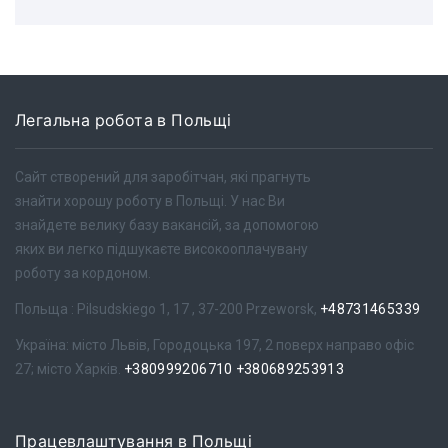
Легальна робота в Польщі
Сайт створений для заробітчан, які прагнуть
знайти хорошу роботу в Польщі. У нас Ви
знайдете велику базу вакансій, за допомогою
яких ви легко підшукаєте високооплачувану
роботу за кордоном.
Польща : Pilsudskiego 1, 17 , 37-200 Przeworsk,
+48731465339
Україна: місто Львів, Городоцька 197, 2 поверх направо офіс
27; місто Харків.
+380999206710
+380689253913
Працевлаштування в Польщі