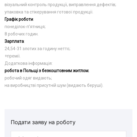
візуальний контроль продукції, виправлення дефектів;
упаковка та стікерування готової продукції.
Графік роботи
:
понеділок-п’ятниця;
8 робочих годин.
Зарплата
:
24,54-31 злотих за годину нетто;
+премії.
Додаткова інформація:
робота в Польщі з безкоштовним житлом
;
робочий одяг видають;
на виробництві присутній шум (видають беруші).
Подати заяву на роботу