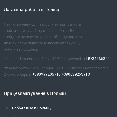
Легальна робота в Польщі
Сайт створений для заробітчан, які прагнуть
знайти хорошу роботу в Польщі. У нас Ви
знайдете велику базу вакансій, за допомогою
яких ви легко підшукаєте високооплачувану
роботу за кордоном.
Польща : Pilsudskiego 1, 17 , 37-200 Przeworsk,
+48731465339
Україна: місто Львів, Городоцька 197, 2 поверх направо офіс
27; місто Харків.
+380999206710
+380689253913
Працевлаштування в Польщі
Робоча віза в Польщу