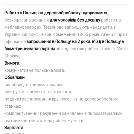
Робота в Польщі на деревообробному підприємстві
,
безкоштовна вакансія
для чоловіків без досвіду
роботи на
меблевих заводах. Терміново запрошують кандидатів з
України і Білорусії, вікові обмеження 18-55 років. Агенція праці
оформлює
запрошення в Польщу на 2 роки
,
в'їзд в Польщу з
біометричним паспортом
або відкритою робочою візою. Місто
Chociwel.
Вимоги
:
комунікативна польська мова.
Обов'язки
:
виробництво пиломатеріалів;
розгрузка - загрузка - сортування;
подача і розпилювання круглого лісу на деревообробних
станках;
комплектування і пакування замовлень з пиломатеріалами;
підтримання чистоти на робочому місці.
Зарплата
: