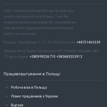
Сайт створений для заробітчан, які прагнуть
знайти хорошу роботу в Польщі. У нас Ви
знайдете велику базу вакансій, за допомогою
яких ви легко підшукаєте високооплачувану
роботу за кордоном.
Польща : Pilsudskiego 1, 17 , 37-200 Przeworsk,
+48731465339
Україна: місто Львів, Городоцька 197, 2 поверх направо офіс
27; місто Харків.
+380999206710
+380689253913
Працевлаштування в Польщі
Робоча віза в Польщу
Лізинг працівників з України
Відгуки