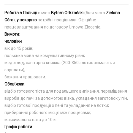
Робота в Польщі
в місті
Bytom Odrzański
(біля міста
Zielona
Góra
),
у пекарню
потрібні працівники. Офіційне
працевлаштування по договору Umowa Zlecenie.
Вимоги
:
чоловіки
;
вік до 45 років;
польська мова на комунікативному рівні;
медогляд, санітарна книжка (200-350 злотих знімають з
зарплати);
бажання працювати.
Обов’язки
:
відбір готового тіста для подальшого випікання, переміщення
виробів до печі за допомогою візка, укладання заготовок у піч,
відбір готової продукції з печі та укладання на лотки;
прибирання робочого місця між процесами;
максимальна вага до 10 кг.
Графік роботи
: