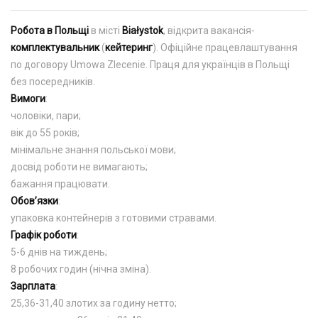
Робота в Польщі
в місті
Białystok
, відкрита вакансія-
комплектувальник
(
кейтеринг
). Офіційне працевлаштування
по договору Umowa Zlecenie. Праця для українців в Польщі
без посередників.
Вимоги
:
чоловіки, пари;
вік до 55 років;
мінімальне знання польської мови;
досвід роботи не вимагають;
бажання працювати.
Обов’язки
:
упаковка контейнерів з готовими стравами.
Графік роботи
:
5-6 днів на тиждень;
8 робочих годин (нічна зміна).
Зарплата
:
25,36-31,40 злотих за годину нетто;