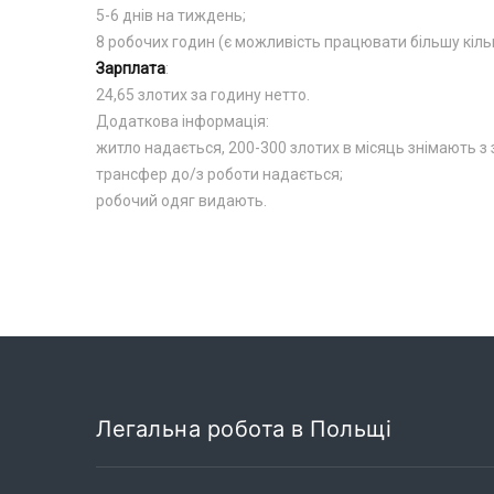
5-6 днів на тиждень;
8 робочих годин (є можливість працювати більшу кільк
Зарплата
:
24,65 злотих за годину нетто.
Додаткова інформація:
житло надається, 200-300 злотих в місяць знімають з 
трансфер до/з роботи надається;
робочий одяг видають.
Легальна робота в Польщі