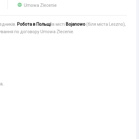
Umowa Zlecenie
едників.
Робота в Польщі
в місті
Bojanowo
(біля міста Leszno),
ування по договору Umowa Zlecenie.
а;