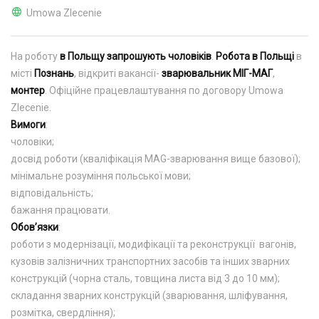
Umowa Zlecenie
На роботу
в Польщу запрошують чоловіків
.
Робота в Польщі
в
місті
Познань
, відкриті вакансії-
зварювальник МІГ-МАГ
,
монтер
. Офіційне працевлаштування по договору Umowa
Zlecenie.
Вимоги
:
чоловіки;
досвід роботи (кваліфікація MAG-зварювання вище базової);
мінімальне розуміння польської мови;
відповідальність;
бажання працювати.
Обов’язки
:
роботи з модернізації, модифікації та реконструкції вагонів,
кузовів залізничних транспортних засобів та інших зварних
конструкцій (чорна сталь, товщина листа від 3 до 10 мм);
складання зварних конструкцій (зварювання, шліфування,
розмітка, свердління);