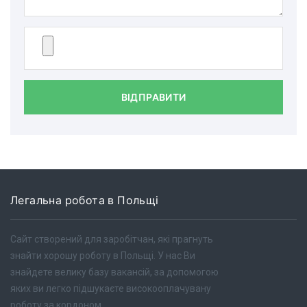
ВІДПРАВИТИ
Легальна робота в Польщі
Сайт створений для заробітчан, які прагнуть
знайти хорошу роботу в Польщі. У нас Ви
знайдете велику базу вакансій, за допомогою
яких ви легко підшукаєте високооплачувану
роботу за кордоном.