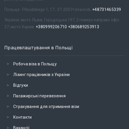
Польща : Pilsudskiego 1, 17 , 37-200 Przeworsk,
+48731465339
Україна: місто Львів, Городоцька 197, 2 поверх направо офіс
27; місто Харків.
+380999206710
+380689253913
Працевлаштування в Польщі
Робоча віза в Польщу
Лізинг працівників з України
Відгуки
Пасажирські перевезення
Страхування для отримання візи
Контакти
Вакансії