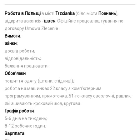
Робота в Польщі
в місті
Trzcianka
(біля міста
Познань
),
відкрита вакансія-
швея
. Офіційне працевлаштування по
договору Umowa Zlecenie.
Вимоги
:
жінки
;
досвід роботи;
відповідальність;
бажання працювати.
Обов’язки
:
пошиття одягу
(штани, спідниці);
робота на машинках
22 класу з комп'ютерним
програмуванням, прямоточка, 51-го класу оверлочні, равлик,
які зшивають кроковий шов, кругова.
Графік роботи
:
5-6 днів на тиждень;
8-12 робочих годин.
Зарплата
: