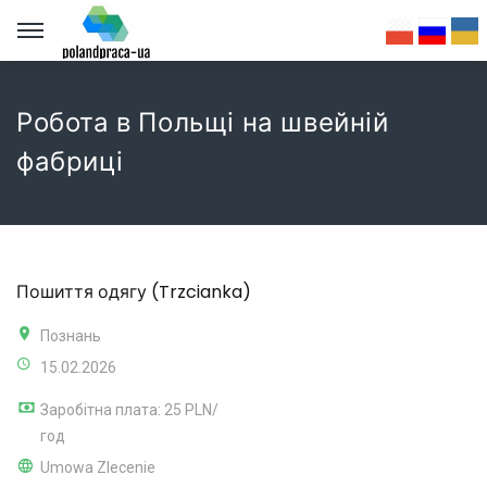
Робота в Польщі на швейній
фабриці
Пошиття одягу (Trzcianka)
Познань
15.02.2026
Заробітна плата: 25 PLN/
год
Umowa Zlecenie