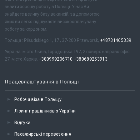
знайти хорошу роботу в Польщі. У нас Ви
знайдете велику базу вакансій, за допомогою
яких ви легко підшукаєте високооплачувану
роботу за кордоном.
Польща : Pilsudskiego 1, 17 , 37-200 Przeworsk,
+48731465339
Україна: місто Львів, Городоцька 197, 2 поверх направо офіс
27; місто Харків.
+380999206710
+380689253913
Працевлаштування в Польщі
Робоча віза в Польщу
Лізинг працівників з України
Відгуки
Пасажирські перевезення