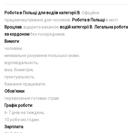
Робота в Польщі для водіїв категорії B
. Офіційне
працевлаштування для чоловіків.
Робота в Польщі
в місті
Вроцлав
, відкрита вакансія-
водій категорії В
.
Легальна робота
за кордоном
без посередників.
Вимоги
:
чоловіки;
мінімальне розуміння польської мови;
відповідальність;
віза, біометрія;
пунктуальність.
бажання працювати.
Обов'язки
:
перевезення готових страв.
Графік роботи:
6-7 днів на тиждень;
10 робочих годин.
Зарплата
: