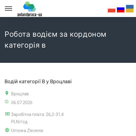
Робота водієм за кордоном
категорія в
Водій категорії В у Вроцлаві
Вроцлав
06.07.2026
Заробітна плата: 26,2-31,4
PLN/год
Umowa Zlecenie