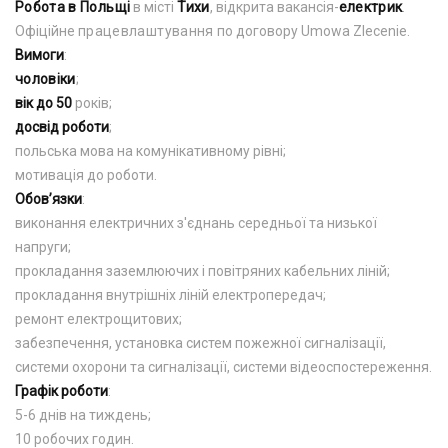
Робота в Польщі
в місті
Тихи
, відкрита вакансія-
електрик
.
Офіційне
працевлаштування
по договору Umowa Zlecenie.
Вимоги
:
чоловіки
;
вік до 50
років;
досвід роботи
;
польська мова на комунікативному рівні;
мотивація до роботи.
Обов’язки
:
виконання електричних з'єднань середньої та низької
напруги;
прокладання заземлюючих і повітряних кабельних ліній;
прокладання внутрішніх ліній електропередач;
ремонт електрощитових;
забезпечення, установка систем пожежної сигналізації,
системи охорони та сигналізації, системи відеоспостереження.
Графік роботи
:
5-6 днів на тиждень;
10 робочих годин.