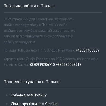
Легальна робота в Польщі
Сайт створений для заробітчан, які прагнуть
знайти хорошу роботу в Польщі. У нас Ви
знайдете велику базу вакансій, за допомогою
яких ви легко підшукаєте високооплачувану
роботу за кордоном.
Польща : Pilsudskiego 1, 17 , 37-200 Przeworsk,
+48731465339
Україна: місто Львів, Городоцька 197, 2 поверх направо офіс
27; місто Харків.
+380999206710
+380689253913
Працевлаштування в Польщі
Робоча віза в Польщу
Лізинг працівників з України