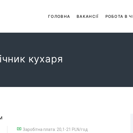
ГОЛОВНА
ВАКАНСІЇ
РОБОТА В Ч
ічник кухаря
м
Заробітна плата: 20,1-21 PLN/год