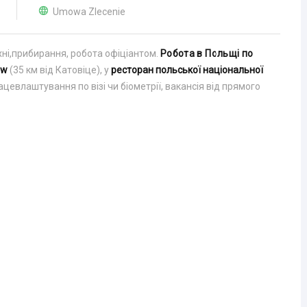
Umowa Zlecenie
ухні,прибирання, робота офіціантом.
Робота в Польщі по
aw
(35 км від Катовіце), у
ресторан польської національної
ацевлаштування по візі чи біометрії, вакансія від прямого