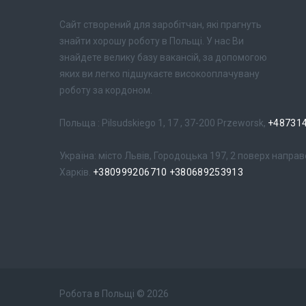
Сайт створений для заробітчан, які прагнуть
знайти хорошу роботу в Польщі. У нас Ви
знайдете велику базу вакансій, за допомогою
яких ви легко підшукаєте високооплачувану
роботу за кордоном.
Польща : Pilsudskiego 1, 17 , 37-200 Przeworsk,
+48731
Україна: місто Львів, Городоцька 197, 2 поверх направо
Харків.
+380999206710
+380689253913
Робота в Польщі
©
2026