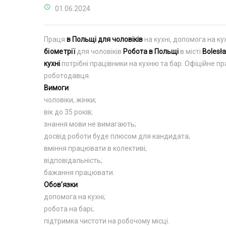
01.06.2024
Праця
в Польщі для чоловіків
на кухні, допомога на к
біометрії
для чоловіків
Робота в Польщі
в місті
Bolesł
кухні
потрібні працівники на кухню та бар. Офіційне пр
роботодавця.
Вимоги
:
чоловіки, жінки;
вік до 35 років;
знання мови не вимагають;
досвід роботи буде плюсом для кандидата;
вміння працювати в колективі;
відповідальність;
бажання працювати.
Обов’язки
:
допомога на кухні;
робота на барі;
підтримка чистоти на робочому місці.