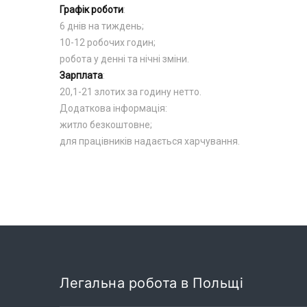
Графік роботи
:
6 днів на тиждень;
10-12 робочих годин;
робота у денні та нічні зміни.
Зарплата
:
20,1-21 злотих за годину нетто.
Додаткова інформація:
житло безкоштовне;
для працівників надається харчування.
Легальна робота в Польщі