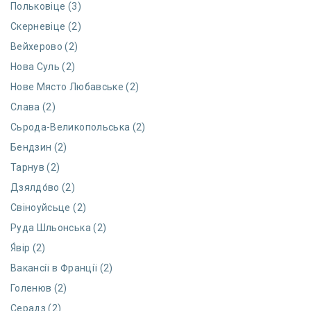
Польковіце (3)
Скерневіце (2)
Вейхерово (2)
Нова Суль (2)
Нове Място Любавське (2)
Слава (2)
Сьрода-Великопольська (2)
Бендзин (2)
Тарнув (2)
Дзялдо́во (2)
Свіноуйсьце (2)
Руда Шльонська (2)
Я́вір (2)
Вакансії в Франції (2)
Голенюв (2)
Серадз (2)