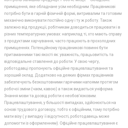
приміщення, яке обладнане усім необхідним. Працівникові
потрібно бути в гарній фізичній формі, витривалим та готовим
механічно виконувати постійно одну і ту ж роботу. Також
залежно від продукції, робітникам доводиться працювати і в
різних температурних умовах: наприклад ті, хто мають справу
з продуктами харчування, часто працюють в прохолодних
приміщеннях. Потенційному працівникові повинні бути
притаманними такі якості як: уважність, працьовитість та
відповідальне ставлення до роботи. У свою чергу,
роботодавці пропонують офіційне працевлаштування та
хороший оклад. Додатково на деяких фірмах працівників
забезпечують безкоштовними гарячими напоями протягом
робочої зміни (чаєм, кавою) а також видається уніформа.
Знання мови та досвід роботи є необов’язковим.
Працевлаштування, у більшості випадках, здійснюється на
основі трудового договору, тобто є офіційним, тому потрібно
мати візу ( у випадку її відсутності, роботодавець може
допомогти із оформленням). Офіційне працевлаштування є