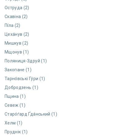
Оструда (2)
Скавіна (2)
Пі́ла (2)
Цеха́нув (2)
Мишкув (2)
Мщонув (1)
Поляниця-Здруй (1)
Закопане (1)
Тарно́вські Гу́ри (1)
Добродзень (1)
Пщина (1)
Севеж (1)
Старо́ґард Ґда́нський (1)
Хелм (1)
Пруднік (1)