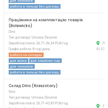
для чоловіків
робота в польщі без досвіду
Працівники на комплектацію товарів
(Bolewicko)
Dino
Тип договору: Umowa Zlecenie
Заробітна плата: 26,71-36,34 PLN/год
По
Графік роботи: 8 год/день
01.07.
робота на складах
для жінок
для сімейних пар
для чоловіків
робота в польщі без досвіду
Склад Dino (Rzeszotary)
Dino
Тип договору: Umowa Zlecenie
Заробітна плата: 26,71-43,95 PLN/год
Лег