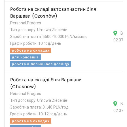
Робота на складі автозапчастин біля
Варшави (Czosnów)
Personal Progres
Тип договору: Umowa Zlecenie
Ва
Заробітна плата: 5500-10000 PLN/місяць
02.07.
Графік роботи: 10 год/день
робота на складах
для чоловіків
робота в польщі без досвіду
Робота на складі біля Варшави
(Chosnow)
Personal Progres
Тип договору: Umowa Zlecenie
Ва
Заробітна плата: 31,40 PLN/год
02.07.
Графік роботи: 10-12 год/день
робота на складах