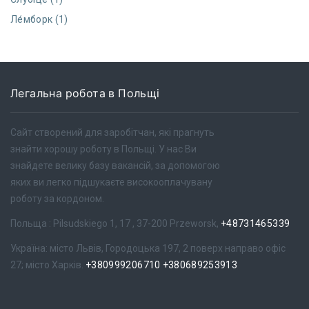
Ле́мборк (1)
Легальна робота в Польщі
Сайт створений для заробітчан, які прагнуть
знайти хорошу роботу в Польщі. У нас Ви
знайдете велику базу вакансій, за допомогою
яких ви легко підшукаєте високооплачувану
роботу за кордоном.
Польща : Pilsudskiego 1, 17 , 37-200 Przeworsk,
+48731465339
Україна: місто Львів, Городоцька 197, 2 поверх направо офіс
27; місто Харків.
+380999206710
+380689253913