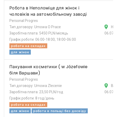
Робота в Неполоміце для жінок і
чоловіків на автомобільному заводі
Personal Progres
Тип договору: Umowa O Prace
Не
Заробітна плата: 5450 PLN/місяць
06.07.
Графік роботи: 06:00-18:00, 18:00-06:00
робота на складах
для жінок
Пакування косметики ( w Józefowie
біля Варшави)
Personal Progres
Тип договору: Umowa Zlecenie
Ва
Заробітна плата: 23,50 PLN/год
06.07.
Графік роботи: 8 год/день
робота на складах
для жінок
робота в польщі без досвіду