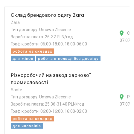
Склад брендового одягу Zara
Zara
Тип договору: Umowa Zlecenie
Ст
Заробітна плата: 26-32 PLN/год
07.07.
Графік роботи: 06:00-18:00, 18:00-06:00
робота на складах
для жінок
робота в польщі без досвіду
Різноробочий на завод харчової
промисловості
Sante
Тип договору: Umowa Zlecenie
Ра
Заробітна плата: 25,36-31,40 PLN/год
07.07.
Графік роботи: 06:00-16:00, 16:00-02:00
робота на складах
для чоловіків