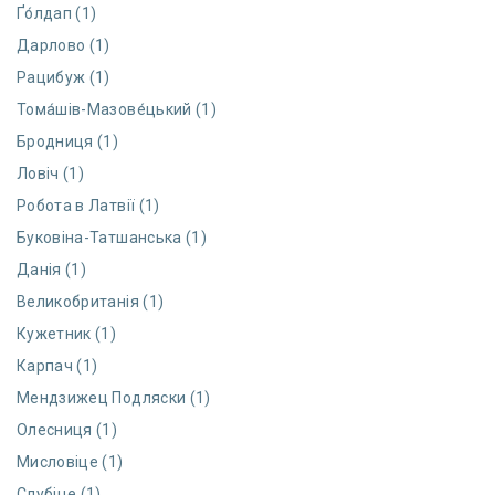
Ґо́лдап (1)
Дарлово (1)
Рацибуж (1)
Тома́шів-Мазове́цький (1)
Бродниця (1)
Ловіч (1)
Робота в Латвії (1)
Буковіна-Татшанська (1)
Данія (1)
Великобританія (1)
Кужетник (1)
Карпач (1)
Мендзижец Подляски (1)
Олесниця (1)
Мисловіце (1)
Слубіце (1)