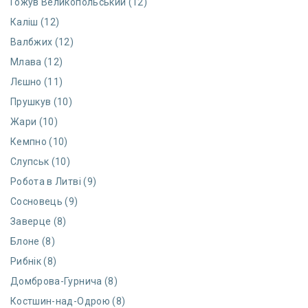
Гожув Великопольський (12)
Каліш (12)
Валбжих (12)
Млава (12)
Лєшно (11)
Прушкув (10)
Жари (10)
Кемпно (10)
Слупськ (10)
Робота в Литві (9)
Сосновець (9)
Заверце (8)
Блоне (8)
Рибнік (8)
Домброва-Гурнича (8)
Костшин-над-Одрою (8)