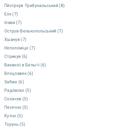
Пйотркув-Трибунальський (8)
Елк (7)
Ілава (7)
Острув-Велькопольський (7)
Хшанув (7)
Неполоміце (7)
Стрикув (6)
Вакансії в Бельгії (6)
Влоцлавек (6)
Забже (6)
Радо́мско (5)
Сохачев (5)
Пясечно (5)
Кутно (5)
Торунь (5)