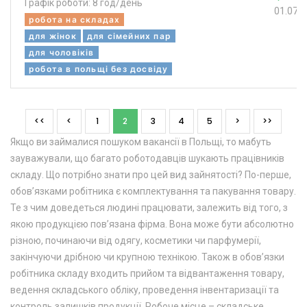
Графік роботи: 8 год/день
01.07.
робота на складах
для жінок
для сімейних пар
для чоловіків
робота в польщі без досвіду
<<
<
1
2
3
4
5
>
>>
Якщо ви займалися пошуком вакансії в Польщі, то мабуть
зауважували, що багато роботодавців шукають працівників
складу. Що потрібно знати про цей вид зайнятості? По-перше,
обов’язками робітника є комплектування та пакування товару.
Те з чим доведеться людині працювати, залежить від того, з
якою продукцією пов’язана фірма. Вона може бути абсолютно
різною, починаючи від одягу, косметики чи парфумерії,
закінчуючи дрібною чи крупною технікою. Також в обов’язки
робітника складу входить прийом та відвантаження товару,
ведення складського обліку, проведення інвентаризації та
контроль залишків продукції. Робоче місце – складське