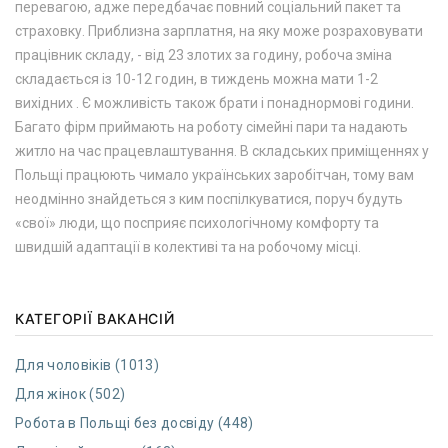
перевагою, адже передбачає повний соціальний пакет та
страховку. Приблизна зарплатня, на яку може розраховувати
працівник складу, - від 23 злотих за годину, робоча зміна
складається із 10-12 годин, в тиждень можна мати 1-2
вихідних . Є можливість також брати і понаднормові години.
Багато фірм приймають на роботу сімейні пари та надають
житло на час працевлаштування. В складських приміщеннях у
Польщі працюють чимало українських заробітчан, тому вам
неодмінно знайдеться з ким поспілкуватися, поруч будуть
«свої» люди, що посприяє психологічному комфорту та
швидшій адаптації в колективі та на робочому місці.
КАТЕГОРІЇ ВАКАНСІЙ
Для чоловіків (1013)
Для жінок (502)
Робота в Польщі без досвіду (448)