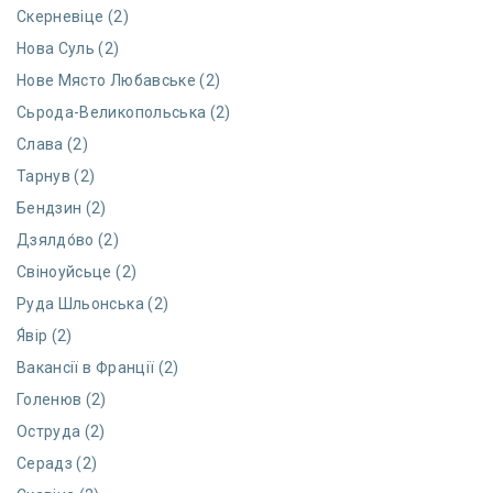
Скерневіце (2)
Нова Суль (2)
Нове Място Любавське (2)
Сьрода-Великопольська (2)
Слава (2)
Тарнув (2)
Бендзин (2)
Дзялдо́во (2)
Свіноуйсьце (2)
Руда Шльонська (2)
Я́вір (2)
Вакансії в Франції (2)
Голенюв (2)
Оструда (2)
Серадз (2)