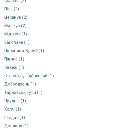
Скавіна (2)
Пі́ла (2)
Цеха́нув (2)
Мишкув (2)
Мщонув (1)
Закопане (1)
Поляниця-Здруй (1)
Пщина (1)
Севеж (1)
Старо́ґард Ґда́нський (1)
Добродзень (1)
Тарно́вські Гу́ри (1)
Пруднік (1)
Хелм (1)
Ґо́лдап (1)
Дарлово (1)