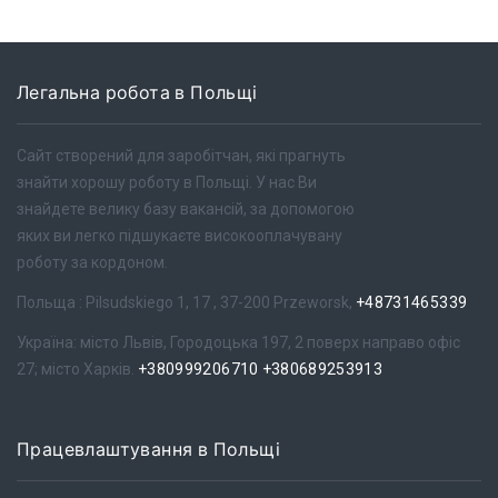
Легальна робота в Польщі
Сайт створений для заробітчан, які прагнуть
знайти хорошу роботу в Польщі. У нас Ви
знайдете велику базу вакансій, за допомогою
яких ви легко підшукаєте високооплачувану
роботу за кордоном.
Польща : Pilsudskiego 1, 17 , 37-200 Przeworsk,
+48731465339
Україна: місто Львів, Городоцька 197, 2 поверх направо офіс
27; місто Харків.
+380999206710
+380689253913
Працевлаштування в Польщі