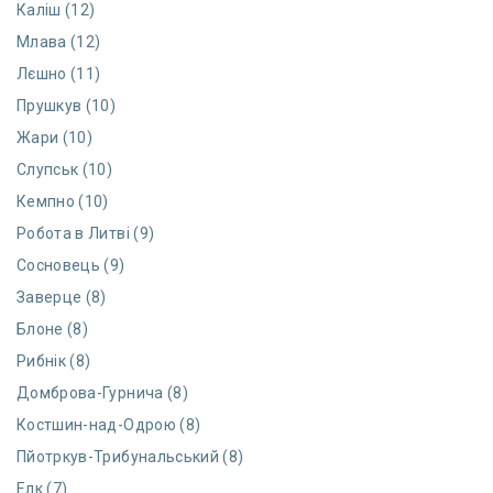
Каліш (12)
Млава (12)
Лєшно (11)
Прушкув (10)
Жари (10)
Слупськ (10)
Кемпно (10)
Робота в Литві (9)
Сосновець (9)
Заверце (8)
Блоне (8)
Рибнік (8)
Домброва-Гурнича (8)
Костшин-над-Одрою (8)
Пйотркув-Трибунальський (8)
Елк (7)