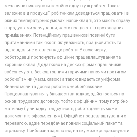
механічно виконувати постійно одну і ту ж роботу. Також
залежно від продукції, робітникам доводиться працювати і в
різних температурних умовах: наприклад ті, хто мають справу
з продуктами харчування, часто працюють в прохолодних
приміщеннях. Потенційному працівникові повинні бути
притаманними такі якості як: уважність, працьовитість та
відповідальне ставлення до роботи. У свою чергу,
роботодавці пропонують офіційне працевлаштування та
хороший оклад. Додатково на деяких фірмах працівників
забезпечують безкоштовними гарячими напоями протягом
робочої зміни (чаєм, кавою) а також видається уніформа.
Знання мови та досвід роботи є необов’язковим.
Працевлаштування, у більшості випадках, здійснюється на
основі трудового договору, тобто є офіційним, тому потрібно
мати візу ( у випадку її відсутності, роботодавець може
допомогти із оформленням). Офіційне працевлаштування є
перевагою, адже передбачає повний соціальний пакет та
страховку. Приблизна зарплатня, на яку може розраховувати