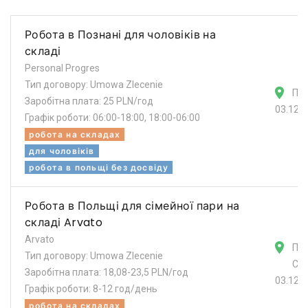
Робота в Познані для чоловіків на
складі
Personal Progres
Тип договору: Umowa Zlecenie
По
Заробітна плата: 25 PLN/год
03.12.
Графік роботи: 06:00-18:00, 18:00-06:00
робота на складах
для чоловіків
робота в польщі без досвіду
Робота в Польщі для сімейної пари на
складі Arvato
Arvato
Поз
Тип договору: Umowa Zlecenie
Ст
Заробітна плата: 18,08-23,5 PLN/год
03.12.
Графік роботи: 8-12 год/день
робота на складах