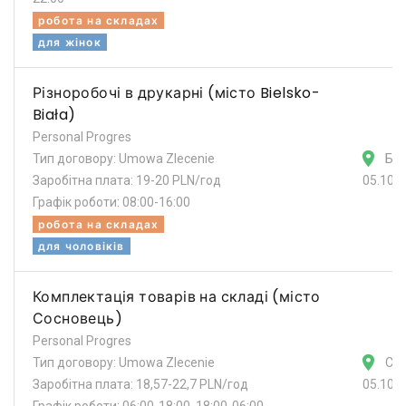
робота на складах
для жінок
Різноробочі в друкарні (місто Bielsko-
Biała)
Personal Progres
Тип договору: Umowa Zlecenie
Бе
Заробітна плата: 19-20 PLN/год
05.10.
Графік роботи: 08:00-16:00
робота на складах
для чоловіків
Комплектація товарів на складі (місто
Сосновець)
Personal Progres
Тип договору: Umowa Zlecenie
Со
Заробітна плата: 18,57-22,7 PLN/год
05.10.