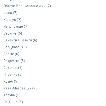
Острув-Велькопольський (7)
Ілава (7)
Хшанув (7)
Неполоміце (7)
Стрикув (6)
Вакансії в Бельгії (6)
Влоцлавек (6)
Забже (6)
Радо́мско (5)
Сохачев (5)
Пясечно (5)
Кутно (5)
Рава-Мазовецька (5)
Торунь (5)
Свідніца (5)