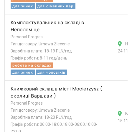
для жінок
для сімейних пар
Комплектувальник на складі в
Неполоміце
Personal Progres
Тип договору: Umowa Zlecenie
Не
Заробітна плата: 18-19 PLN/год
24.11.
Графік роботи: 8-11 год/день
робота на складах
для жінок
для чоловіків
Книжковий склад в місті Macierzysz (
околиці Варшави )
Personal Progres
Тип договору: Umowa Zlecenie
Ва
Заробітна плата: 18-20 PLN/год
15.11.
Графік роботи: 06:00-18:00,18:00-06:00,10:00-
22:00