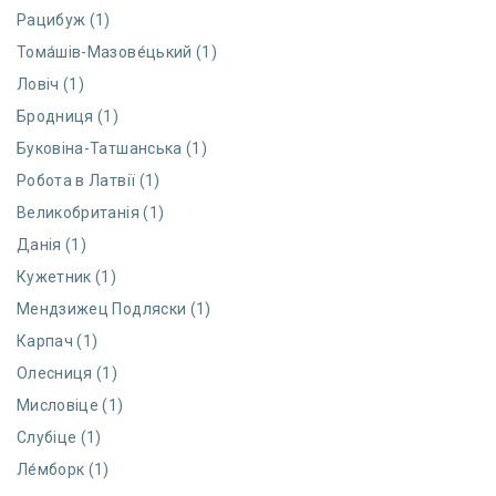
Рацибуж (1)
Тома́шів-Мазове́цький (1)
Ловіч (1)
Бродниця (1)
Буковіна-Татшанська (1)
Робота в Латвії (1)
Великобританія (1)
Данія (1)
Кужетник (1)
Мендзижец Подляски (1)
Карпач (1)
Олесниця (1)
Мисловіце (1)
Слубіце (1)
Ле́мборк (1)