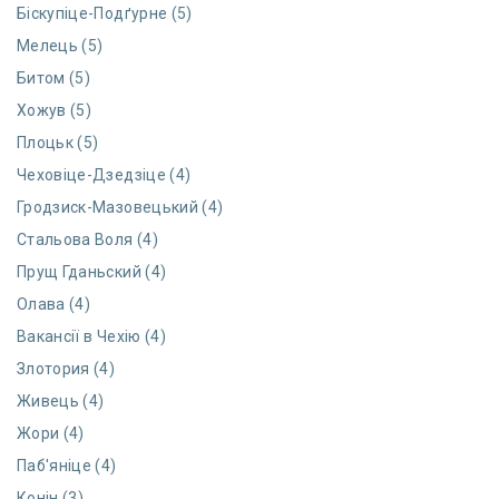
Біскупіце-Подґурне (5)
Мелець (5)
Битом (5)
Хожув (5)
Плоцьк (5)
Чеховіце-Дзедзіце (4)
Гродзиск-Мазовецький (4)
Стальова Воля (4)
Прущ Гданьский (4)
Олава (4)
Вакансії в Чехію (4)
Злотория (4)
Живець (4)
Жори (4)
Паб'яніце (4)
Конін (3)