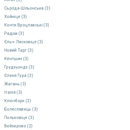
Сьро́да-Шльонська (3)
Хойніце (3)
Конти Вроцлавські (3)
Радом (3)
Єльч-Лясковіце (3)
Новий Тарг (3)
Ке́нтшин (3)
Грудзьондз (3)
Єленя Гура (3)
Жагань (3)
Італія (3)
Ключборк (3)
Болеславець (3)
Польковіце (3)
Вейхерово (2)