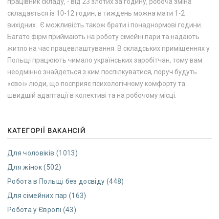
працівник складу, - від 23 злотих за годину, робоча зміна
складається із 10-12 годин, в тиждень можна мати 1-2
вихідних . Є можливість також брати і понаднормові години.
Багато фірм приймають на роботу сімейні пари та надають
житло на час працевлаштування. В складських приміщеннях у
Польщі працюють чимало українських заробітчан, тому вам
неодмінно знайдеться з ким поспілкуватися, поруч будуть
«свої» люди, що посприяє психологічному комфорту та
швидшій адаптації в колективі та на робочому місці.
КАТЕГОРІЇ ВАКАНСІЙ
Для чоловіків (1013)
Для жінок (502)
Робота в Польщі без досвіду (448)
Для сімейних пар (163)
Робота у Європі (43)