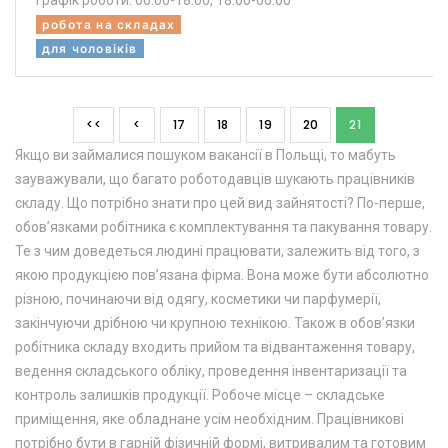
Графік роботи: 06:00-18:00, 18:00-06:00
робота на складах
для чоловіків
<<
<
17
18
19
20
21
Якщо ви займалися пошуком вакансії в Польщі, то мабуть
зауважували, що багато роботодавців шукають працівників
складу. Що потрібно знати про цей вид зайнятості? По-перше,
обов’язками робітника є комплектування та пакування товару.
Те з чим доведеться людині працювати, залежить від того, з
якою продукцією пов’язана фірма. Вона може бути абсолютно
різною, починаючи від одягу, косметики чи парфумерії,
закінчуючи дрібною чи крупною технікою. Також в обов’язки
робітника складу входить прийом та відвантаження товару,
ведення складського обліку, проведення інвентаризації та
контроль залишків продукції. Робоче місце – складське
приміщення, яке обладнане усім необхідним. Працівникові
потрібно бути в гарній фізичній формі, витривалим та готовим