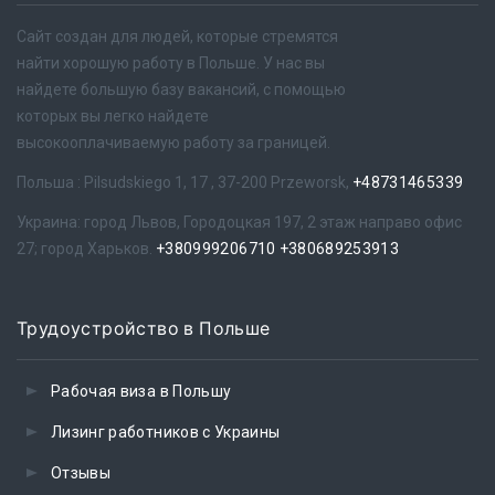
Сайт создан для людей, которые стремятся
найти хорошую работу в Польше. У нас вы
найдете большую базу вакансий, с помощью
которых вы легко найдете
высокооплачиваемую работу за границей.
Польша : Pilsudskiego 1, 17 , 37-200 Przeworsk,
+48731465339
Украина: город Львов, Городоцкая 197, 2 этаж направо офис
27; город Харьков.
+380999206710
+380689253913
Трудоустройство в Польше
Рабочая виза в Польшу
Лизинг работников с Украины
Отзывы