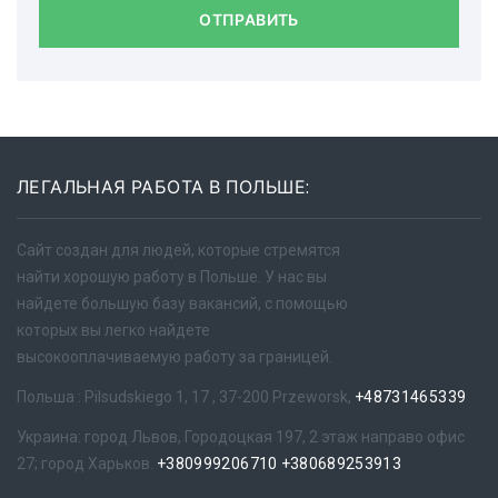
ОТПРАВИТЬ
ЛЕГАЛЬНАЯ РАБОТА В ПОЛЬШЕ:
Сайт создан для людей, которые стремятся
найти хорошую работу в Польше. У нас вы
найдете большую базу вакансий, с помощью
которых вы легко найдете
высокооплачиваемую работу за границей.
Польша : Pilsudskiego 1, 17 , 37-200 Przeworsk,
+48731465339
Украина: город Львов, Городоцкая 197, 2 этаж направо офис
27; город Харьков.
+380999206710
+380689253913