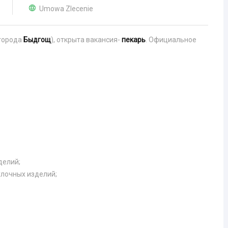
Umowa Zlecenie
города
Быдгощ
), открыта вакансия-
пекарь
. Официальное
делий;
улочных изделий;