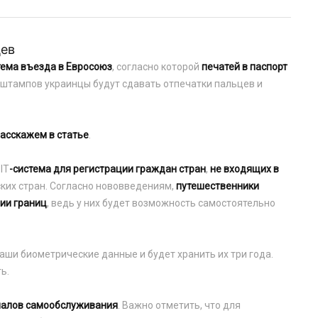
цев
тема въезда в Евросоюз
, согласно которой
печатей в паспорт
о штампов украинцы будут сдавать отпечатки пальцев и
расскажем в статье
.
ІТ
-система для регистрации граждан стран
,
не входящих в
ских стран. Согласно нововведениям,
путешественники
ии границ
, ведь у них будет возможность самостоятельно
аши биометрические данные и будет хранить их три года.
ь.
налов самообслуживания
. Важно отметить, что для