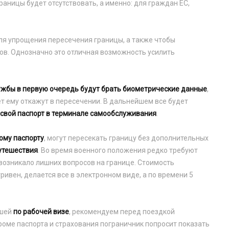
аницы будет отсутствовать, а именно: для граждан ЕС,
ля упрощения пересечения границы, а также чтобы
в. Однозначно это отличная возможность усилить
ужбы в первую очередь будут брать биометрические данные
,
ет ему откажут в пересечении. В дальнейшем все будет
 свой паспорт в терминале самообслуживания
.
ому паспорту
, могут пересекать границу без дополнительных
утешествия
. Во время военного положения редко требуют
 возникало лишних вопросов на границе. Стоимость
ривен, делается все в электронном виде, а по времени 5
ьшей
по рабочей визе
, рекомендуем перед поездкой
кроме паспорта и страхования пограничник попросит показать