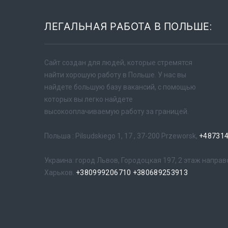
ЛЕГАЛЬНАЯ РАБОТА В ПОЛЬШЕ:
Сайт создан для людей, которые стремятся
найти хорошую работу в Польше. У нас вы
найдете большую базу вакансий, с помощью
которых вы легко найдете
высокооплачиваемую работу за границей.
Польша : Pilsudskiego 1, 17 , 37-200 Przeworsk,
+48731
Украина: город Львов, Городоцкая 197, 2 этаж направ
Харьков.
+380999206710
+380689253913