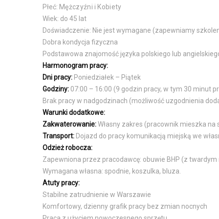
Płeć:
Mężczyźni
i
Kobiety
Wiek: do 45 lat
Doświadczenie: Nie jest wymagane (zapewniamy szkolen
Dobra kondycja fizyczna
Podstawowa znajomość języka polskiego lub angielskiego 
Harmonogram pracy:
Dni pracy:
Poniedziałek – Piątek
Godziny:
07:00 – 16:00 (9 godzin pracy, w tym 30 minut p
Brak pracy w nadgodzinach (możliwość uzgodnienia doda
Warunki dodatkowe:
Zakwaterowanie:
Własny zakres (pracownik mieszka na 
Transport:
Dojazd do pracy komunikacją miejską we włas
Odzież robocza:
Zapewniona przez pracodawcę: obuwie BHP (z twardym n
Wymagana własna: spodnie, koszulka, bluza.
Atuty pracy:
Stabilne zatrudnienie w Warszawie
Komfortowy, dzienny grafik pracy bez zmian nocnych
Praca z użyciem nowoczesnego sprzętu