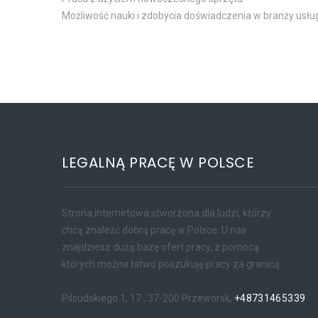
Możliwość nauki i zdobycia doświadczenia w branży usł
LEGALNĄ PRACĘ W POLSCE
Strona internetowa stworzona dla ludzi, którzy
chcą znaleźć dobrą pracę w Polsce. U nas
znajdziesz dużą bazę ofert pracy, z pomocą
których można łatwo poszukuję pracy za granicą.
Pilsudskiego 1, 17 , 37-200 Przeworsk,
+48731465339