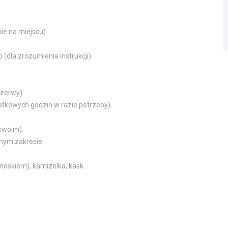
ie na miejscu)
(dla zrozumienia instrukcji)
rzerwy)
tkowych godzin w razie potrzeby)
swoim).
nym zakresie.
oskiem), kamizelka, kask.