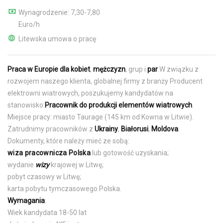
Wynagrodzenie: 7,30-7,80
Euro/h
Litewska umowa o pracę
Praca w Europie dla kobiet
,
mężczyzn
, grup i
par
.W związku z
rozwojem naszego klienta, globalnej firmy z branży Producent
elektrowni wiatrowych, poszukujemy kandydatów na
stanowisko:
Pracownik do produkcji elementów wiatrowych
.
Miejsce pracy: miasto Taurage (145 km od Kowna w Litwie).
Zatrudnimy pracowników z
Ukrainy
,
Białorusi
,
Moldova
.
Dokumenty, które należy mieć ze sobą:
wiza pracownicza Polska
lub gotowość uzyskania;
wydanie
wizy
krajowej w Litwę;
pobyt czasowy w Litwę;
karta pobytu tymczasowego Polska.
Wymagania
:
Wiek kandydata 18-50 lat