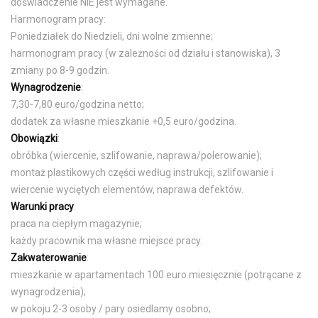
doświadczenie NIE jest wymagane.
Harmonogram pracy:
Poniedziałek do Niedzieli, dni wolne zmienne;
harmonogram pracy (w zależności od działu i stanowiska), 3
zmiany po 8-9 godzin.
Wynagrodzenie
:
7,30-7,80 euro/godzina netto;
dodatek za własne mieszkanie +0,5 euro/godzina.
Obowiązki
:
obróbka (wiercenie, szlifowanie, naprawa/polerowanie);
montaż plastikowych części według instrukcji, szlifowanie i
wiercenie wyciętych elementów, naprawa defektów.
Warunki pracy
:
praca na ciepłym magazynie;
każdy pracownik ma własne miejsce pracy.
Zakwaterowanie
:
mieszkanie w apartamentach 100 euro miesięcznie (potrącane z
wynagrodzenia);
w pokoju 2-3 osoby / pary osiedlamy osobno;