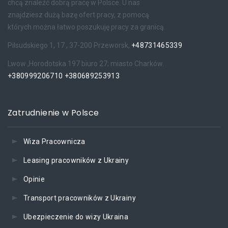
chcą znaleźć dobrą pracę w Polsce. U nas
znajdziesz dużą bazę ofert pracy, z pomocą
których można łatwo poszukuję pracy za granicą.
Pilsudskiego 1, 17 , 37-200 Przeworsk,
+48731465339
Lwow ,Horodotska 197 biuro 27; miasto Charków.
+380999206710
+380689253913
Zatrudnienie w Polsce
Wiza Pracownicza
Leasing pracowników z Ukrainy
Opinie
Transport pracowników z Ukrainy
Ubezpieczenie do wizy Ukraina