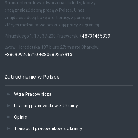
Strona internetowa stworzona dla ludzi, którzy
chcą znaleźć dobrą pracę w Polsce. U nas
znajdziesz dużą bazę ofert pracy, z pomocą
których można łatwo poszukuję pracy za granicą.
Pilsudskiego 1, 17 , 37-200 Przeworsk,
+48731465339
Lwow ,Horodotska 197 biuro 27; miasto Charków.
+380999206710
+380689253913
Zatrudnienie w Polsce
Wiza Pracownicza
Leasing pracowników z Ukrainy
Opinie
Transport pracowników z Ukrainy