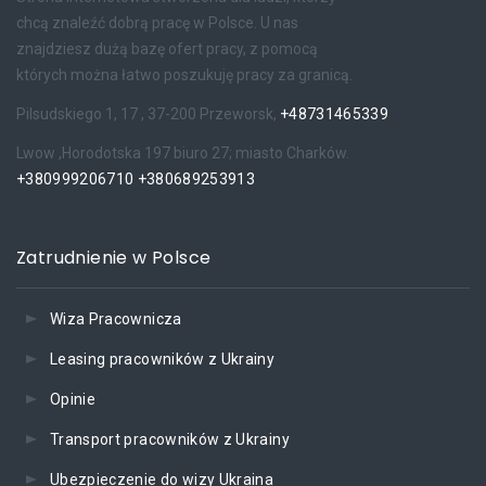
chcą znaleźć dobrą pracę w Polsce. U nas
znajdziesz dużą bazę ofert pracy, z pomocą
których można łatwo poszukuję pracy za granicą.
Pilsudskiego 1, 17 , 37-200 Przeworsk,
+48731465339
Lwow ,Horodotska 197 biuro 27; miasto Charków.
+380999206710
+380689253913
Zatrudnienie w Polsce
Wiza Pracownicza
Leasing pracowników z Ukrainy
Opinie
Transport pracowników z Ukrainy
Ubezpieczenie do wizy Ukraina