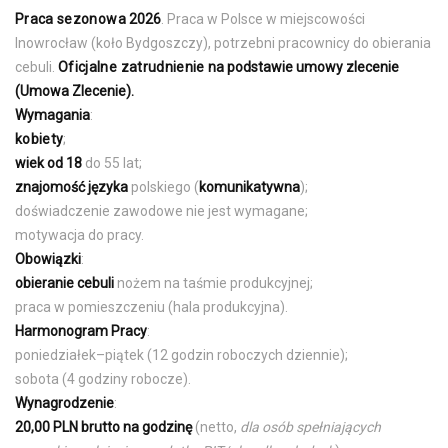
Praca sezonowa
2026
. Praca w Polsce w miejscowości
Inowrocław (koło Bydgoszczy), potrzebni pracownicy do obierania
cebuli.
Oficjalne zatrudnienie
na podstawie umowy zlecenie
(Umowa Zlecenie).
Wymagania
:
kobiety
;
wiek od 18
do 55 lat;
znajomość języka
polskiego (
komunikatywna
);
doświadczenie zawodowe nie jest wymagane;
motywacja do pracy.
Obowiązki
:
obieranie cebuli
nożem na taśmie produkcyjnej;
praca w pomieszczeniu (hala produkcyjna).
Harmonogram Pracy
:
poniedziałek–piątek (12 godzin roboczych dziennie);
sobota (4 godziny robocze).
Wynagrodzenie
:
20,00 PLN brutto na godzinę
(netto,
dla osób spełniających