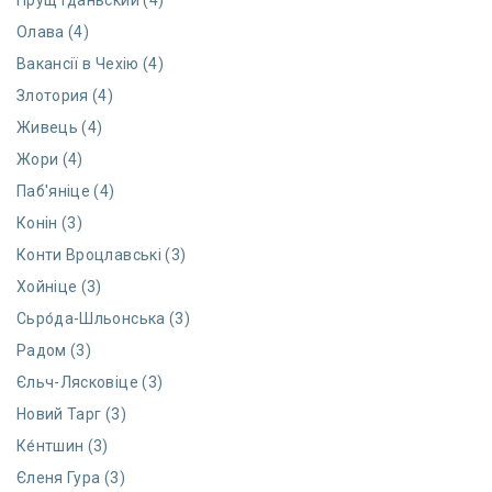
Прущ Гданьский (4)
Олава (4)
Вакансії в Чехію (4)
Злотория (4)
Живець (4)
Жори (4)
Паб'яніце (4)
Конін (3)
Конти Вроцлавські (3)
Хойніце (3)
Сьро́да-Шльонська (3)
Радом (3)
Єльч-Лясковіце (3)
Новий Тарг (3)
Ке́нтшин (3)
Єленя Гура (3)