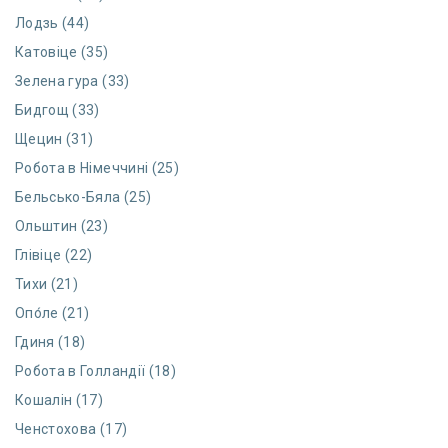
Лодзь (44)
Катовіце (35)
Зелена гура (33)
Бидгощ (33)
Щецин (31)
Робота в Німеччині (25)
Бельсько-Бяла (25)
Ольштин (23)
Глівіце (22)
Тихи (21)
Опо́ле (21)
Гдиня (18)
Робота в Голландії (18)
Кошалін (17)
Ченстохова (17)