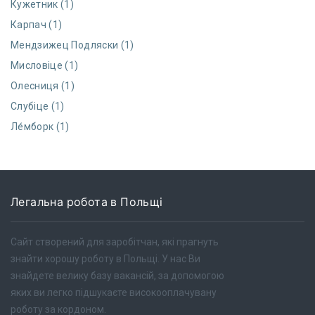
Кужетник (1)
Карпач (1)
Мендзижец Подляски (1)
Мисловіце (1)
Олесниця (1)
Слубіце (1)
Ле́мборк (1)
Легальна робота в Польщі
Сайт створений для заробітчан, які прагнуть
знайти хорошу роботу в Польщі. У нас Ви
знайдете велику базу вакансій, за допомогою
яких ви легко підшукаєте високооплачувану
роботу за кордоном.