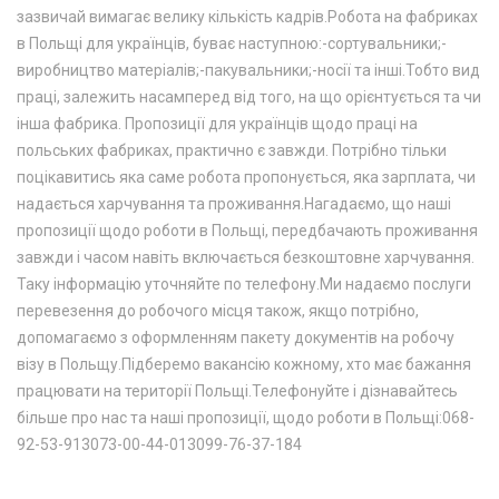
зазвичай вимагає велику кількість кадрів.Робота на фабриках
в Польщі для українців, буває наступною:-сортувальники;-
виробництво матеріалів;-пакувальники;-носії та інші.Тобто вид
праці, залежить насамперед від того, на що орієнтується та чи
інша фабрика. Пропозиції для українців щодо праці на
польських фабриках, практично є завжди. Потрібно тільки
поцікавитись яка саме робота пропонується, яка зарплата, чи
надається харчування та проживання.Нагадаємо, що наші
пропозиції щодо роботи в Польщі, передбачають проживання
завжди і часом навіть включається безкоштовне харчування.
Таку інформацію уточняйте по телефону.Ми надаємо послуги
перевезення до робочого місця також, якщо потрібно,
допомагаємо з оформленням пакету документів на робочу
візу в Польщу.Підберемо вакансію кожному, хто має бажання
працювати на території Польщі.Телефонуйте і дізнавайтесь
більше про нас та наші пропозиції, щодо роботи в Польщі:068-
92-53-913073-00-44-013099-76-37-184