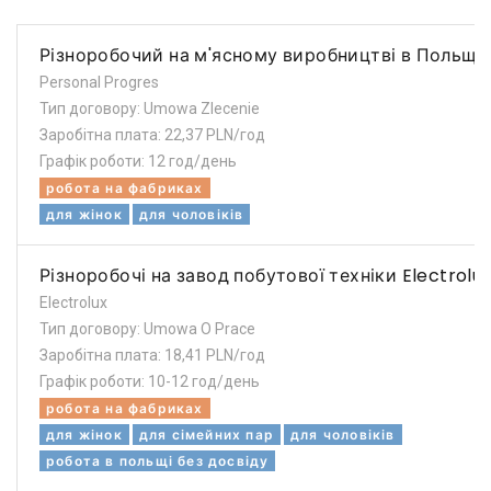
Різноробочий на м'ясному виробництві в Польщі
Personal Progres
Тип договору: Umowa Zlecenie
Заробітна плата: 22,37 PLN/год
Графік роботи: 12 год/день
робота на фабриках
для жінок
для чоловіків
Різноробочі на завод побутової техніки Electrolu
Electrolux
Тип договору: Umowa O Prace
Заробітна плата: 18,41 PLN/год
Графік роботи: 10-12 год/день
робота на фабриках
для жінок
для сімейних пар
для чоловіків
робота в польщі без досвіду