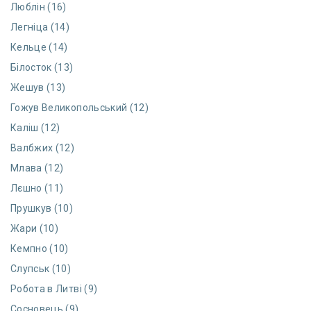
Люблін (16)
Легніца (14)
Кельце (14)
Білосток (13)
Жешув (13)
Гожув Великопольський (12)
Каліш (12)
Валбжих (12)
Млава (12)
Лєшно (11)
Прушкув (10)
Жари (10)
Кемпно (10)
Слупськ (10)
Робота в Литві (9)
Сосновець (9)