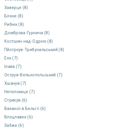
Заверце (8)
Блоне (8)
Рибнік (8)
Домброва-Гурнича (8)
Костшин-над-Одрою (8)
Пйотркув-Трибунальський (8)
Елк (7)
Ілава (7)
Острув-Велькопольський (7)
Хшанув (7)
Неполоміце (7)
Стрикув (6)
Вакансії в Бельгії (6)
Влоцлавек (6)
Забже (6)