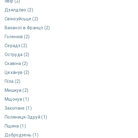
Я́вір (2)
Дзялдо́во (2)
Свіноуйсьце (2)
Вакансії в Франції (2)
Голенюв (2)
Серадз (2)
Оструда (2)
Скавіна (2)
Цеха́нув (2)
Пі́ла (2)
Мишкув (2)
Мщонув (1)
Закопане (1)
Поляниця-Здруй (1)
Пщина (1)
Добродзень (1)