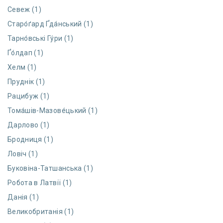
Севеж (1)
Старо́ґард Ґда́нський (1)
Тарно́вські Гу́ри (1)
Ґо́лдап (1)
Хелм (1)
Пруднік (1)
Рацибуж (1)
Тома́шів-Мазове́цький (1)
Дарлово (1)
Бродниця (1)
Ловіч (1)
Буковіна-Татшанська (1)
Робота в Латвії (1)
Данія (1)
Великобританія (1)