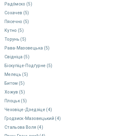
Радо́мско (5)
Сохачев (5)
Пясечно (5)
Кутно (5)
Торунь (5)
Рава-Мазовецька (5)
Свідніца (5)
Біскупіце-Подґурне (5)
Мелець (5)
Битом (5)
Хожув (5)
Плоцьк (5)
Чеховіце-Дзедзіце (4)
Гродзиск-Мазовецький (4)
Стальова Воля (4)