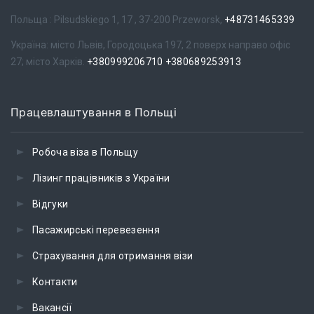
Польща : Pilsudskiego 1, 17 , 37-200 Przeworsk,
+48731465339
Україна: місто Львів, Городоцька 197, 2 поверх направо офіс
27; місто Харків.
+380999206710
+380689253913
Працевлаштування в Польщі
Робоча віза в Польщу
Лізинг працівників з України
Відгуки
Пасажирські перевезення
Страхування для отримання візи
Контакти
Вакансії