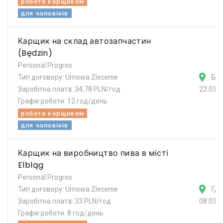
робота карщиком
для чоловіків
Карщик на склад автозапчастин
(Będzin)
Personal Progres
Тип договору: Umowa Zlecenie
Бе
Заробітна плата: 34,78 PLN/год
22.03.
Графік роботи: 12 год/день
робота карщиком
для чоловіків
Карщик на виробництво пива в місті
Elbląg
Personal Progres
Тип договору: Umowa Zlecenie
Гда
Заробітна плата: 33 PLN/год
08.03.
Графік роботи: 8 год/день