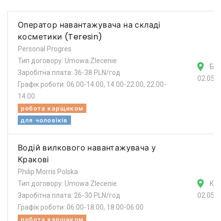
Оператор навантажувача на складі
косметики (Teresin)
Personal Progres
Тип договору: Umowa Zlecenie
Бл
Заробітна плата: 36-38 PLN/год
02.05.
Графік роботи: 06.00-14.00, 14.00-22.00, 22.00-
14.00
робота карщиком
для чоловіків
Водій вилкового навантажувача у
Кракові
Philip Morris Polska
Тип договору: Umowa Zlecenie
Кра
Заробітна плата: 26-30 PLN/год
02.05.
Графік роботи: 06:00-18:00, 18:00-06:00
робота карщиком