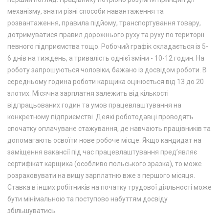
механізму, знати різні способи навантаження та
розвантаження, правила підйому, транспортування товару,
дотримуватися правил дорожнього руху та руху по території
певного підприємства тощо. Робочий графік складається із 5-
6 днів на тиждень, а тривалість однієї зміни - 10-12 годин. На
роботу запрошуються чоловіки, бажано із досвідом роботи. В
середньому година роботи карщика оцінюється від 13 до 20
злотих. Місячна зарплатня залежить від кількості
відпрацьованих годин та умов працевлаштування на
конкретному підприємстві. Деякі роботодавці проводять
спочатку оплачуване стажування, де навчають працівників та
допомагають освоїти нове робоче місце. Якщо кандидат на
заміщення вакансії під час працевлаштування пред’являє
сертифікат карщика (особливо польського зразка), то може
розраховувати на вищу зарплатню вже з першого місяця.
Ставка в інших робітників на початку трудової діяльності може
бути мінімальною та поступово набуттям досвіду
збільшуватись.