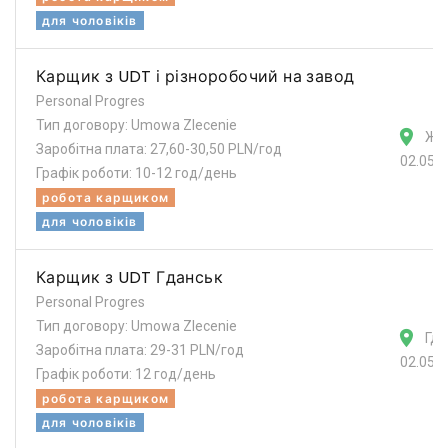
для чоловіків
Карщик з UDT і різноробочий на завод
Personal Progres
Тип договору: Umowa Zlecenie
Жа
Заробітна плата: 27,60-30,50 PLN/год
02.05.
Графік роботи: 10-12 год/день
робота карщиком
для чоловіків
Карщик з UDT Гданськ
Personal Progres
Тип договору: Umowa Zlecenie
Гда
Заробітна плата: 29-31 PLN/год
02.05.
Графік роботи: 12 год/день
робота карщиком
для чоловіків