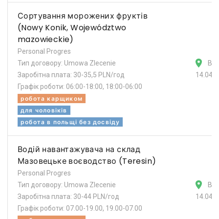
Сортування морожених фруктів
(Nowy Konik, Województwo
mazowieckie)
Personal Progres
Тип договору: Umowa Zlecenie
Ва
Заробітна плата: 30-35,5 PLN/год
14.04.
Графік роботи: 06:00-18:00, 18:00-06:00
робота карщиком
для чоловіків
робота в польщі без досвіду
Водій навантажувача на склад
Мазовецьке воєводство (Teresin)
Personal Progres
Тип договору: Umowa Zlecenie
Ва
Заробітна плата: 30-44 PLN/год
14.04.
Графік роботи: 07.00-19.00, 19.00-07.00