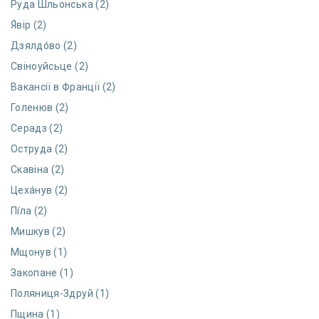
Руда Шльонська (2)
Я́вір (2)
Дзялдо́во (2)
Свіноуйсьце (2)
Вакансії в Франції (2)
Голенюв (2)
Серадз (2)
Оструда (2)
Скавіна (2)
Цеха́нув (2)
Пі́ла (2)
Мишкув (2)
Мщонув (1)
Закопане (1)
Поляниця-Здруй (1)
Пщина (1)