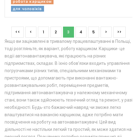
робота карщиком
для чоловіків
<<
<
1
2
3
4
5
>
>>
Якщо ви зацікавлені в тривалому працевлаштуванні в Польщі,
тоді розгляньте, як варіант, роботу карщиком. Карщики- це
водії автонавантажувача, які працюють на різних
підприємствах, складах. В їхніо обов’язки входить управління
погрузчиками різних типів, спеціальними механізмами та
пристроями, що допомагають при виконанні вантажно-
розвантажувальних робіт, переміщення предметів,
підтримання автонавантажувача у належному механічному
стані, вони також здійснюють технічний огляд та ремонт, у разі
необхідності. Будь-хто бажаючий навряд чи зможе легко
влаштуватися на вакансію карщиком, адже потрібно мати
посвідчення на роботу на автонавантажувачі. Цей вид
діяльності не настільки легкий та простий, як може здатися на
перший погляд. Працівнику потрібно розуміти принцип дії