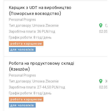
Карщик з UDT на виробництво
(Поморське воєводство)
Personal Progres
Тип договору: Umowa Zlecenie
Гда
Заробітна плата: 36 PLN/год
02.05.
Графік роботи: 8 год/день
робота карщиком
для чоловіків
Робота на продуктовому складі
(Rzeszów)
Personal Progres
Тип договору: Umowa Zlecenie
Же
Заробітна плата: 27-44,50 PLN/год
02.05.
Графік роботи: 8 год/день
робота карщиком
для чоловіків