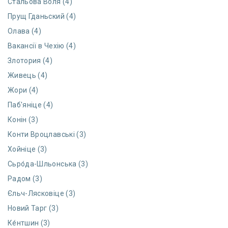
Стальова Воля (4)
Прущ Гданьский (4)
Олава (4)
Вакансії в Чехію (4)
Злотория (4)
Живець (4)
Жори (4)
Паб'яніце (4)
Конін (3)
Конти Вроцлавські (3)
Хойніце (3)
Сьро́да-Шльонська (3)
Радом (3)
Єльч-Лясковіце (3)
Новий Тарг (3)
Ке́нтшин (3)