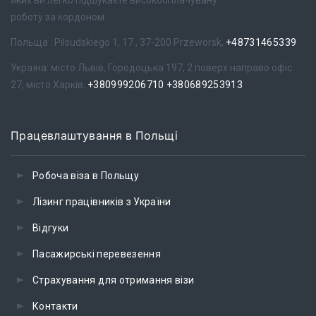
яких ви легко підшукаєте високооплачувану
роботу за кордоном.
Польща : Pilsudskiego 1, 17 , 37-200 Przeworsk,
+48731465339
Україна: місто Львів, Городоцька 197, 2 поверх направо офіс
27; місто Харків.
+380999206710
+380689253913
Працевлаштування в Польщі
Робоча віза в Польщу
Лізинг працівників з України
Відгуки
Пасажирські перевезення
Страхування для отримання візи
Контакти