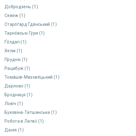
Добродзень (1)
Севеж (1)
Старо́ґард Ґда́нський (1)
Тарно́вські Гу́ри (1)
Ґо́лдап (1)
Хелм (1)
Пруднік (1)
Рацибуж (1)
Тома́шів-Мазове́цький (1)
Дарлово (1)
Бродниця (1)
Ловіч (1)
Буковіна-Татшанська (1)
Робота в Латвії (1)
Данія (1)