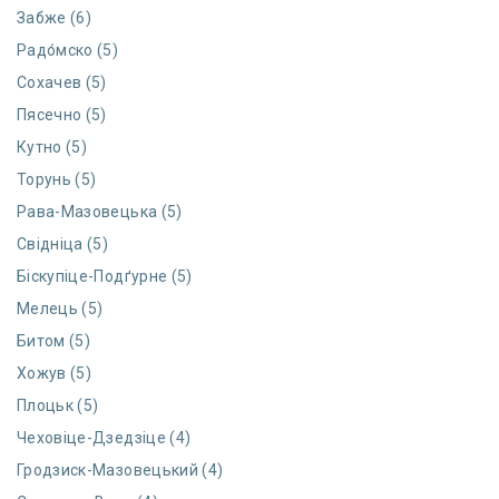
Забже (6)
Радо́мско (5)
Сохачев (5)
Пясечно (5)
Кутно (5)
Торунь (5)
Рава-Мазовецька (5)
Свідніца (5)
Біскупіце-Подґурне (5)
Мелець (5)
Битом (5)
Хожув (5)
Плоцьк (5)
Чеховіце-Дзедзіце (4)
Гродзиск-Мазовецький (4)