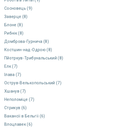
Робота в Литві (9)
Сосновець (9)
Заверце (8)
Блоне (8)
Рибнік (8)
Домброва-Гурнича (8)
Костшин-над-Одрою (8)
Пйотркув-Трибунальський (8)
Елк (7)
Ілава (7)
Острув-Велькопольський (7)
Хшанув (7)
Неполоміце (7)
Стрикув (6)
Вакансії в Бельгії (6)
Влоцлавек (6)