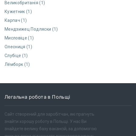
Великобританія (1)
Кужетник (1)
Карпач (1)
Мендзижец Подляски (1)
Мисловіце (1)
Олесниця (1)
Слубіце (1)
Ле́мборк (1)
Легальна робота в Польщі
Сайт створений для заробітчан, які прагнуть
знайти хорошу роботу в Польщі. У нас Ви
знайдете велику базу вакансій, за допомогою