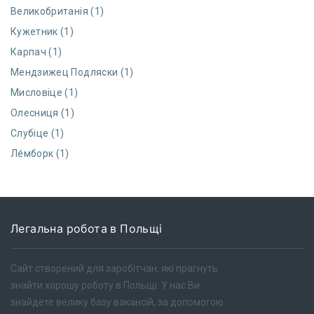
Великобританія (1)
Кужетник (1)
Карпач (1)
Мендзижец Подляски (1)
Мисловіце (1)
Олесниця (1)
Слубіце (1)
Ле́мборк (1)
Легальна робота в Польщі
Сайт створений для заробітчан, які прагнуть
знайти хорошу роботу в Польщі. У нас Ви
знайдете велику базу вакансій, за допомогою