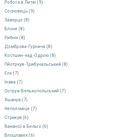
Робота в Литві (9)
Сосновець (9)
Заверце (8)
Блоне (8)
Рибнік (8)
Домброва-Гурнича (8)
Костшин-над-Одрою (8)
Пйотркув-Трибунальський (8)
Елк (7)
Ілава (7)
Острув-Велькопольський (7)
Хшанув (7)
Неполоміце (7)
Стрикув (6)
Вакансії в Бельгії (6)
Влоцлавек (6)