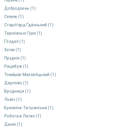
Пщина (1)
Добродзень (1)
Севеж (1)
Старо́ґард Ґда́нський (1)
Тарно́вські Гу́ри (1)
Ґо́лдап (1)
Хелм (1)
Пруднік (1)
Рацибуж (1)
Тома́шів-Мазове́цький (1)
Дарлово (1)
Бродниця (1)
Ловіч (1)
Буковіна-Татшанська (1)
Робота в Латвії (1)
Данія (1)