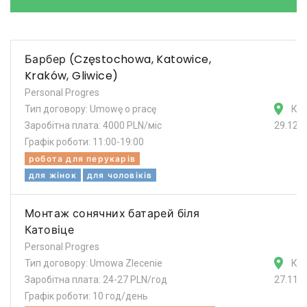
Барбер (Częstochowa, Katowice,
Kraków, Gliwice)
Personal Progres
Тип договору: Umowę o pracę
Кат
Заробітна плата: 4000 PLN/міс
29.12.
Графік роботи: 11:00-19:00
робота для перукарів
для жінок
для чоловіків
Монтаж сонячних батарей біля
Катовіце
Personal Progres
Тип договору: Umowa Zlecenie
Кат
Заробітна плата: 24-27 PLN/год
27.11.
Графік роботи: 10 год/день