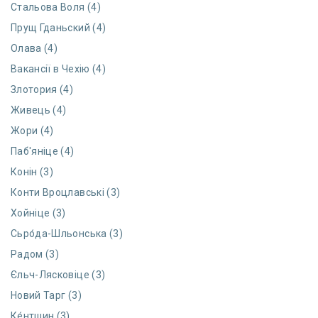
Стальова Воля (4)
Прущ Гданьский (4)
Олава (4)
Вакансії в Чехію (4)
Злотория (4)
Живець (4)
Жори (4)
Паб'яніце (4)
Конін (3)
Конти Вроцлавські (3)
Хойніце (3)
Сьро́да-Шльонська (3)
Радом (3)
Єльч-Лясковіце (3)
Новий Тарг (3)
Ке́нтшин (3)