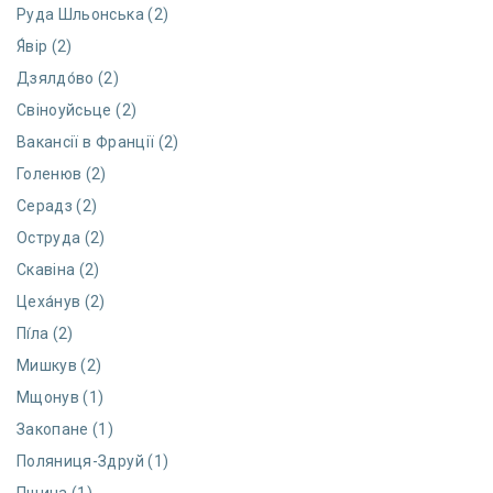
Руда Шльонська (2)
Я́вір (2)
Дзялдо́во (2)
Свіноуйсьце (2)
Вакансії в Франції (2)
Голенюв (2)
Серадз (2)
Оструда (2)
Скавіна (2)
Цеха́нув (2)
Пі́ла (2)
Мишкув (2)
Мщонув (1)
Закопане (1)
Поляниця-Здруй (1)