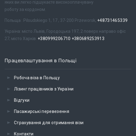
яких ви легко підшукаєте високооплачувану
роботу за кордоном.
Польща : Pilsudskiego 1, 17 , 37-200 Przeworsk,
+48731465339
Україна: місто Львів, Городоцька 197, 2 поверх направо офіс
27; місто Харків.
+380999206710
+380689253913
Працевлаштування в Польщі
Робоча віза в Польщу
Лізинг працівників з України
Відгуки
Пасажирські перевезення
Страхування для отримання візи
Контакти