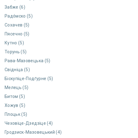
Забже (6)
Радо́мско (5)
Сохачев (5)
Пясечно (5)
Кутно (5)
Торунь (5)
Рава-Мазовецька (5)
Свідніца (5)
Біскупіце-Подґурне (5)
Мелець (5)
Битом (5)
Хожув (5)
Плоцьк (5)
Чеховіце-Дзедзіце (4)
Гродзиск-Мазовецький (4)