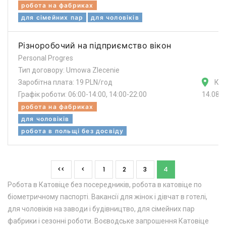
робота на фабриках
для сімейних пар
для чоловіків
Різноробочий на підприємство вікон
Personal Progres
Тип договору: Umowa Zlecenie
Заробітна плата: 19 PLN/год
Кат
Графік роботи: 06:00-14:00, 14:00-22:00
14.08.
робота на фабриках
для чоловіків
робота в польщі без досвіду
<<
<
1
2
3
4
Робота в Катовіце без посередників, робота в катовіце по
біометричному паспорті. Вакансії для жінок і дівчат в готелі,
для чоловіків на заводи і будівництво, для сімейних пар
фабрики і сезонні роботи. Воєводське запрошення Катовіце