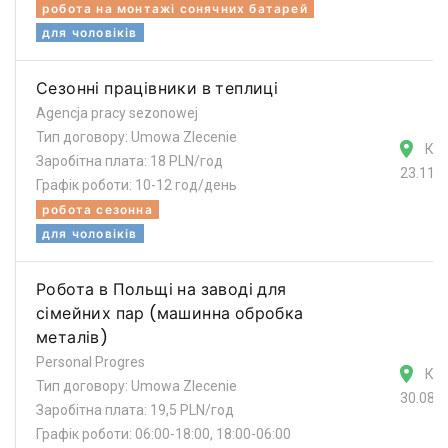
робота на монтажі сонячних батарей
для чоловіків
Сезонні працівники в теплиці
Agencja pracy sezonowej
Тип договору: Umowa Zlecenie
Кат
Заробітна плата: 18 PLN/год
23.11.
Графік роботи: 10-12 год/день
робота сезонна
для чоловіків
Робота в Польщі на заводі для
сімейних пар (машинна обробка
металів)
Personal Progres
Кат
Тип договору: Umowa Zlecenie
30.08.
Заробітна плата: 19,5 PLN/год
Графік роботи: 06:00-18:00, 18:00-06:00